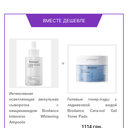
ВМЕСТЕ ДЕШЕВЛЕ
+
Интенсивная
Инте
вая
осветляющая ампульная
Гелевые тонер-пэды с
осв
ами
сыворотка с
ледниковой водой
сы
ance
ниацинамидом Biodance
Biodance Cera-nol Gel
ниа
Deep
Intensive Whitening
Toner Pads
Int
Ampoule
Ampo
1114
грн.