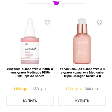
а с PDRN и
Увлажняющая сыворотка с 8
Тонер для упругости к
cube PDRN
видами коллагена Medicube
коллагеном Medicube T
 Serum
Triple Collagen Serum 4 0
Collagen Toner
50 грн.
1254 грн.
1300 грн.
1114 грн.
1382 гр
Ь
КУПИТЬ
КУПИТЬ