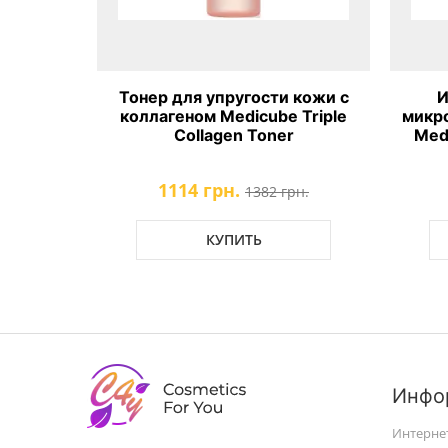
тка с 8
Тонер для упругости кожи с
И
edicube
коллагеном Medicube Triple
микро
um 4 0
Collagen Toner
Med
1114 грн.
рн.
1382 грн.
КУПИТЬ
Инфо
Интерне