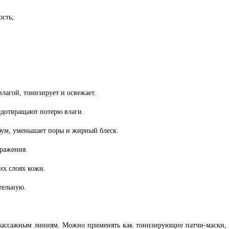
сть;
лагой, тонизирует и освежает.
дотвращают потерю влаги.
бум, уменьшает поры и жирный блеск.
дражения.
их слоях кожи.
тельную.
массажным линиям. Можно применять как тонизирующие патчи-маски, о