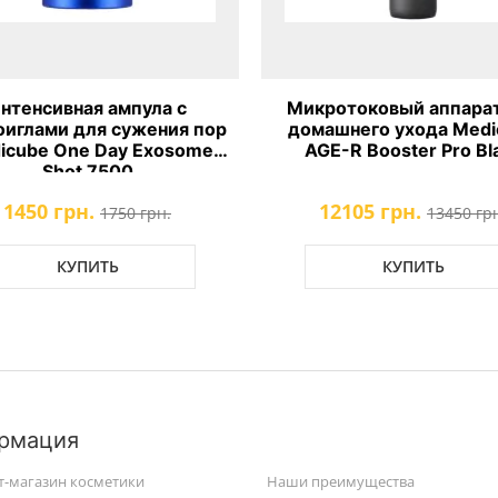
нтенсивная ампула с
Микротоковый аппарат
иглами для сужения пор
домашнего ухода Medi
icube One Day Exosome
AGE-R Booster Pro Bl
Shot 7500
1450 грн.
12105 грн.
1750 грн.
13450 гр
КУПИТЬ
КУПИТЬ
рмация
т-магазин косметики
Наши преимущества