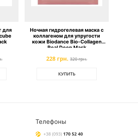
 для
Ночная гидрогелевая маска с
Ночная
cube
коллагеном для упругости
церам
ack
кожи Biodance Bio-Collagen
Biodan
Real Deep Mask
228 грн.
н.
320 грн.
КУПИТЬ
Телефоны
+38 (093)
170 52 40