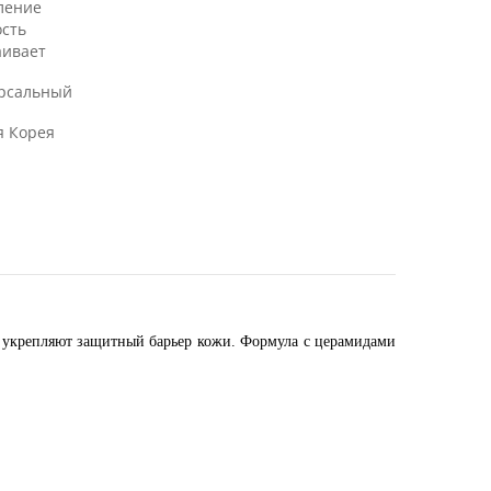
ление
ость
аивает
рсальный
 Корея
и укрепляют защитный барьер кожи. Формула с церамидами