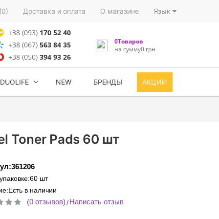
(0)
Доставка и оплата
О магазине
Язык
+38 (093)
170 52 40
0Товаров
+38 (067)
563 84 35
на сумму0 грн.
+38 (050)
394 93 26
DUOLIFE
NEW
БРЕНДЫ
АКЦИИ
l Toner Pads 60 шт
ул:361206
 упаковке:60 шт
е:Есть в наличии
(0 отзывов)
Написать отзыв
/