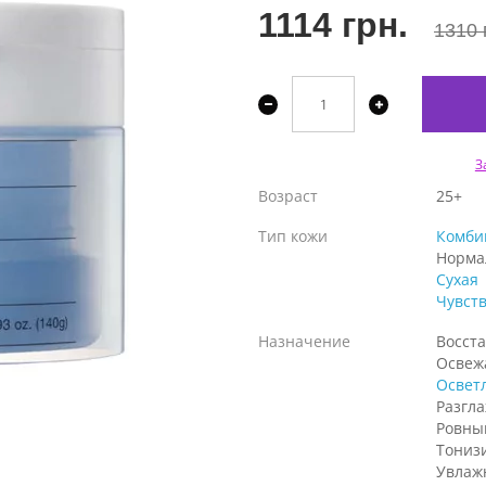
1114 грн.
1310 
З
Возраст
25+
Тип кожи
Комби
Норма
Сухая
Чувст
Назначение
Восст
Освеж
Освет
Разгл
Ровны
Тониз
Увлаж