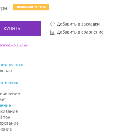
Экономия197 грн.
грн.
Добавить в закладки
КУПИТЬ
Добавить в сравнение
аказать в 1 клик
нированная
льная
вительная
ановление
ает
ление
аживание
й тон
ирование
нение