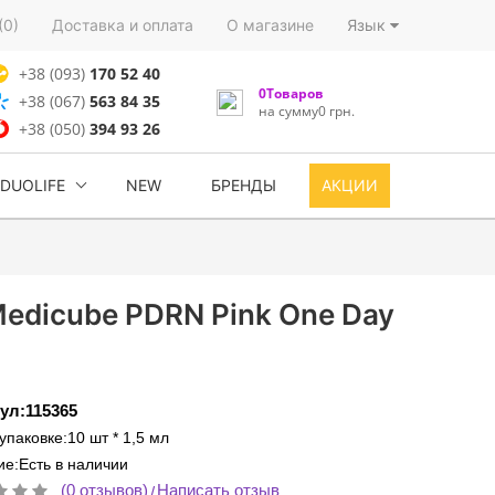
(0)
Доставка и оплата
О магазине
Язык
+38 (093)
170 52 40
0Товаров
+38 (067)
563 84 35
на сумму0 грн.
+38 (050)
394 93 26
DUOLIFE
NEW
БРЕНДЫ
АКЦИИ
edicube PDRN Pink One Day
ул:115365
 упаковке:10 шт * 1,5 мл
е:Есть в наличии
(0 отзывов)
Написать отзыв
/