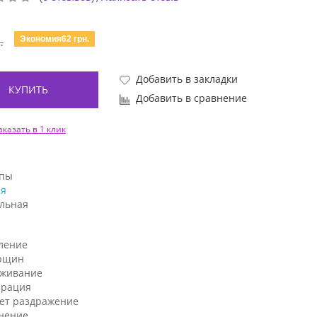
Экономия62 грн.
.
Добавить в закладки
КУПИТЬ
Добавить в сравнение
аказать в 1 клик
ипы
я
льная
ление
рщин
аживание
ерация
ет раздражение
нение