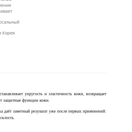
ление
аивает
рсальный
 Корея
танавливает упругость и эластичность кожи, возвращает
яет защитные функции кожи.
а даёт заметный результат уже после первых применений:
склость.