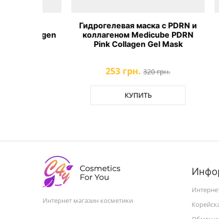
ка с
Гидрогелевая маска с PDRN и
Ос
Collagen
коллагеном Medicube PDRN
вита
ask
Pink Collagen Gel Mask
253 грн.
рн.
320 грн.
КУПИТЬ
Инфо
Интерне
Интернет магазин косметики
Корейск