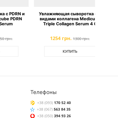
DRN и
Увлажняющая сыворотка с 8
Тонер 
PDRN
видами коллагена Medicube
колла
Triple Collagen Serum 4 0
1254 грн.
1
1300 грн.
КУПИТЬ
Телефоны
+38 (093)
170 52 40
+38 (067)
563 84 35
+38 (050)
394 93 26