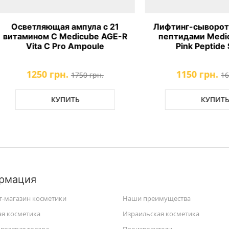
ветляющая ампула с 21
Лифтинг-сыворотка с P
мином C Medicube AGE-R
пептидами Medicube 
Vita C Pro Ampoule
Pink Peptide Serum
1250 грн.
1150 грн.
1750 грн.
1650 грн.
КУПИТЬ
КУПИТЬ
рмация
т-магазин косметики
Наши преимущества
ая косметика
Израильская косметика