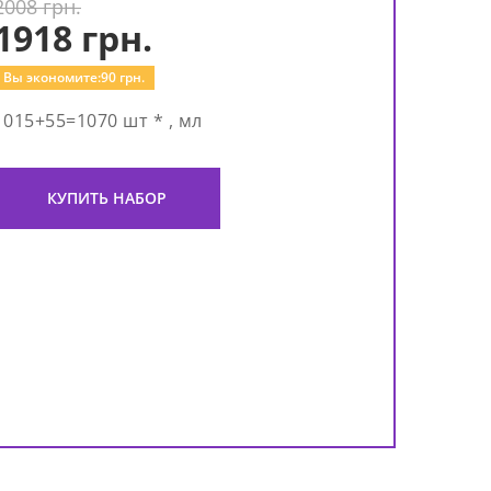
2008 грн.
1918
грн.
Вы экономите:
90
грн.
1015+55=1070 шт * , мл
КУПИТЬ НАБОР
На
сыв
Med
Ser