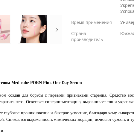
Укреп
Успок
Время применения
Униве
Страна
Южная
производитель
агеном
Medicube PDRN Pink One Day Serum
м создан для борьбы с первыми признаками старения. Средство восс
твратить птоз. Осветляет гиперпигментацию, выравнивает тон и укрепл
т глубокое проникновение и быстрое усвоение, благодаря чему сыворотк
щей. Снижается выраженность мимических морщин, исчезают сухость и ту
ти.