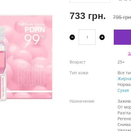
733 грн.
795 грн
З
Возраст
25+
Тип кожи
Все т
Жирна
Норма
Сухая
Назначение
Зажив
От мо
Разгл
Реген
Снима
Увлаж