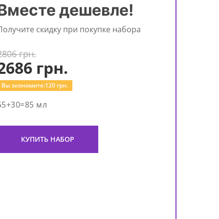
Вместе дешевле!
Получите скидку при покупке набора
2806 грн.
2686
грн.
Вы экономите:
120
грн.
55+30=85 мл
КУПИТЬ НАБОР
Увл
пан
Mois