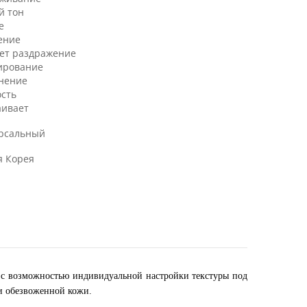
й тон
е
ение
ет раздражение
ирование
нение
ость
аивает
рсальный
 Корея
 возможностью индивидуальной настройки текстуры под
и обезвоженной кожи.