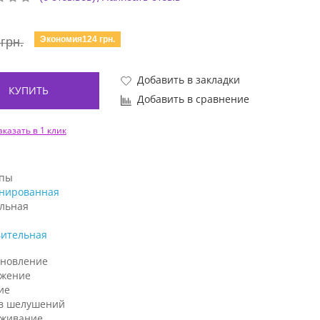
Экономия124 грн.
грн.
Добавить в закладки
КУПИТЬ
Добавить в сравнение
аказать в 1 клик
ипы
нированная
льная
вительная
ановление
жение
ие
в шелушений
аживание