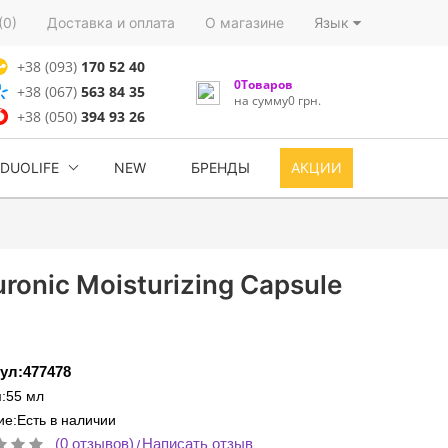
(0)
Доставка и оплата
О магазине
Язык
+38 (093)
170 52 40
0Товаров
+38 (067)
563 84 35
на сумму0 грн.
+38 (050)
394 93 26
DUOLIFE
NEW
БРЕНДЫ
АКЦИИ
onic Moisturizing Capsule
ул:477478
:55 мл
е:Есть в наличии
(0 отзывов)
Написать отзыв
/