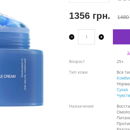
1356 грн.
1480 
З
Возраст
25+
Тип кожи
Все т
Комби
Норма
Сухая
Чувст
Назначение
Восст
Омоло
Питан
Проти
Разгл