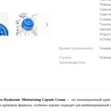
Ровны
Сияни
Смягч
Снима
Тониз
Увлаж
Упруг
Успок
Время применения
Униве
Страна
Южная
производитель
Hyaluronic Moisturizing Capsule Cream
— это инновационный крем с
ую кремовую формулы, особенно хорошо подходит для комбинированной 