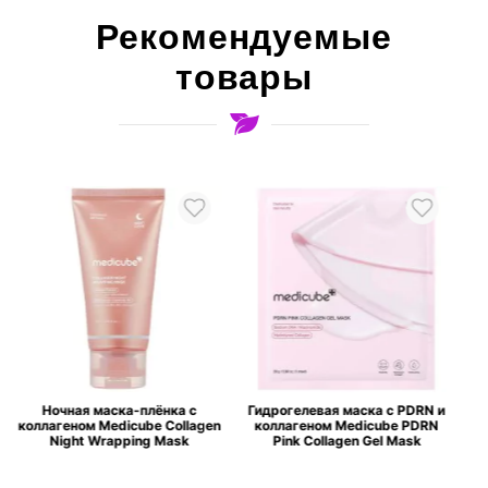
Рекомендуемые
товары
Гидрогелевая маска с PDRN и
Осветляющая ампула с 21
en
коллагеном Medicube PDRN
витамином C Medicube AGE-R
Pink Collagen Gel Mask
Vita C Pro Ampoule