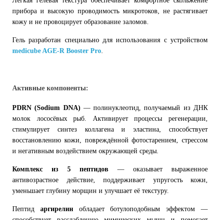
Лёгкая гелевая текстура обеспечивает комфортное скольжение
прибора и высокую проводимость микротоков, не растягивает
кожу и не провоцирует образование заломов.
Гель разработан специально для использования с устройством
medicube AGE-R Booster Pro
.
Активные компоненты:
PDRN (Sodium DNA)
— полинуклеотид, получаемый из ДНК
молок лососёвых рыб. Активирует процессы регенерации,
стимулирует синтез коллагена и эластина, способствует
восстановлению кожи, повреждённой фотостарением, стрессом
и негативным воздействием окружающей среды.
Комплекс из 5 пептидов
— оказывает выраженное
антивозрастное действие, поддерживает упругость кожи,
уменьшает глубину морщин и улучшает её текстуру.
Пептид
аргирелин
обладает ботулоподобным эффектом —
способствует расслаблению мимических мышц и помогает