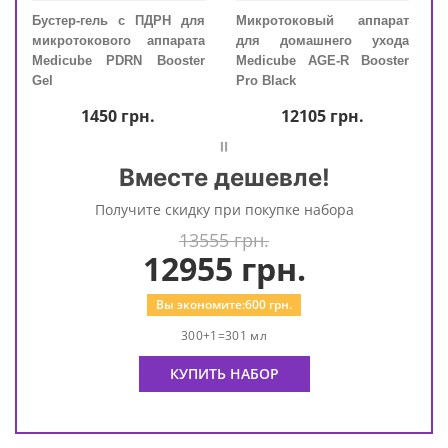
а с
Бустер-гель с ПДРН для
Микротоковый аппарат
Буст
ube
микротокового аппарата
для домашнего ухода
микр
ping
Medicube PDRN Booster
Medicube AGE-R Booster
Med
Gel
Pro Black
Gel
1450
грн.
12105
грн.
=
Вместе дешевле!
Получите скидку при покупке набора
13555 грн.
12955
грн.
Вы экономите:
600
грн.
300+1=301 мл
КУПИТЬ НАБОР