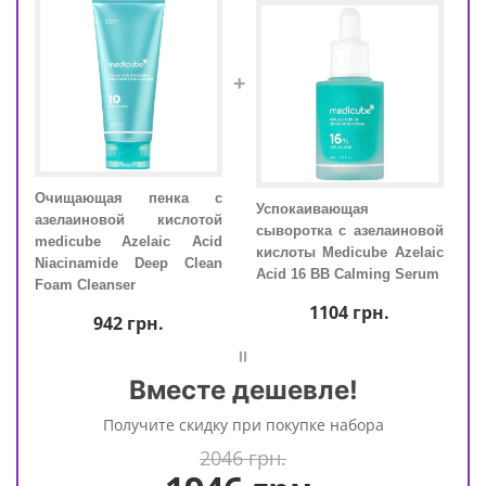
+
Очищающая пенка с
Очи
эды
Успокаивающая
азелаиновой кислотой
азе
кожи
сыворотка с азелаиновой
medicube Azelaic Acid
med
 Pad
кислоты Medicube Azelaic
Niacinamide Deep Clean
Niac
Acid 16 BB Calming Serum
Foam Cleanser
Foam
1104
грн.
942
грн.
=
Вместе дешевле!
Получите скидку при покупке набора
2046 грн.