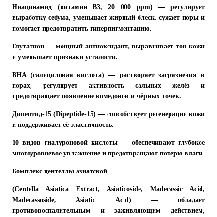
Ниацинамид (витамин B3, 20 000 ppm)
— регулирует
выработку себума, уменьшает жирный блеск, сужает поры и
помогает предотвратить гиперпигментацию.
Глутатион
— мощный антиоксидант, выравнивает тон кожи
и уменьшает признаки усталости.
BHA (салициловая кислота)
— растворяет загрязнения в
порах, регулирует активность сальных желёз и
предотвращает появление комедонов и чёрных точек.
Дипептид-15 (Dipeptide-15)
— способствует регенерации кожи
и поддерживает её эластичность.
10 видов гиалуроновой кислоты
— обеспечивают глубокое
многоуровневое увлажнение и предотвращают потерю влаги.
Комплекс центеллы азиатской
(Centella Asiatica Extract, Asiaticoside, Madecassic Acid,
Madecassoside, Asiatic Acid) — обладает
противовоспалительным и заживляющим действием,