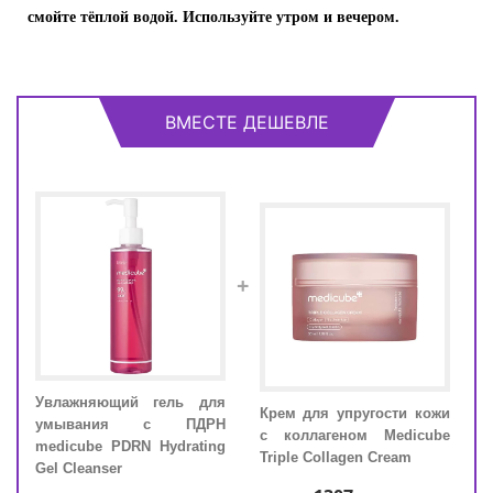
смойте тёплой водой. Используйте утром и вечером.
ВМЕСТЕ ДЕШЕВЛЕ
+
Увлажняющий гель для
Крем для упругости кожи
Увл
м с
умывания с ПДРН
с коллагеном Medicube
ум
ube
medicube PDRN Hydrating
Triple Collagen Cream
medi
sule
Gel Cleanser
Gel 