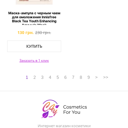
Маска-ампула с черным чаем
для омоложения Innisfree
Black Tea Youth Enhancing
Ampoule Mask
130 грн.
230 грн.
КУПИТЬ
Заказать в 1 клик
1
2
3
4
5
6
7
8
9
>
>>
Интернет магазин косметики