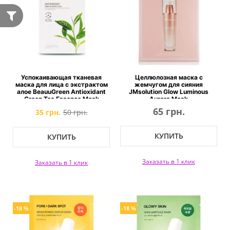
Успокаивающая тканевая
Целлюлозная маска с
маска для лица c экстрактом
жемчугом для сияния
алое BeauuGreen Antioxidant
JMsolution Glow Luminous
Green Tea Essence Mask
Aurora Mask
65 грн.
35 грн.
50 грн.
КУПИТЬ
КУПИТЬ
Заказать в 1 клик
Заказать в 1 клик
-18 %
-18 %