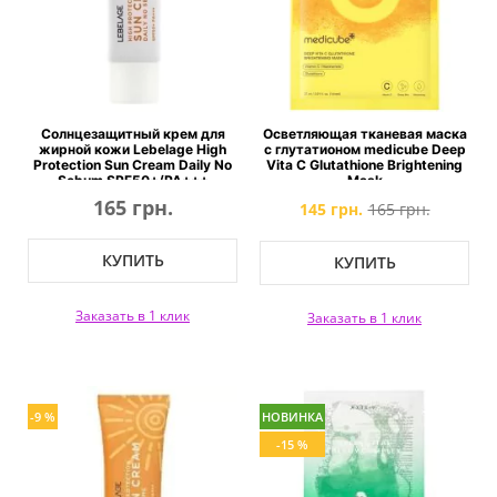
Солнцезащитный крем для
Осветляющая тканевая маска
жирной кожи Lebelage High
с глутатионом medicube Deep
Protection Sun Cream Daily No
Vita C Glutathione Brightening
Sebum SPF50+/PA+++
Mask
165 грн.
145 грн.
165 грн.
КУПИТЬ
КУПИТЬ
Заказать в 1 клик
Заказать в 1 клик
-9 %
НОВИНКА
-15 %