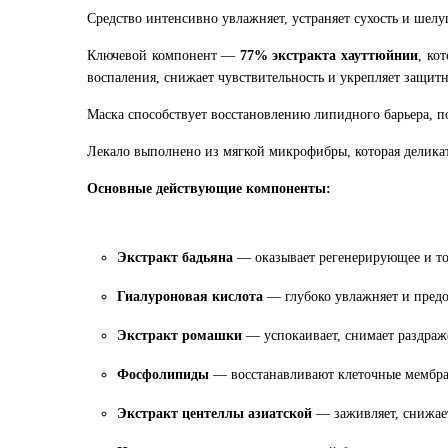
Средство интенсивно увлажняет, устраняет сухость и шелу
Ключевой компонент —
77% экстракта хауттюйнии
, ко
воспаления, снижает чувствительность и укрепляет защи
Маска способствует восстановлению липидного барьера, 
Лекало выполнено из мягкой микрофибры, которая деликат
Основные действующие компоненты:
Экстракт бадьяна
— оказывает регенерирующее и т
Гиалуроновая кислота
— глубоко увлажняет и предо
Экстракт ромашки
— успокаивает, снимает раздраже
Фосфолипиды
— восстанавливают клеточные мембра
Экстракт центеллы азиатской
— заживляет, снижает