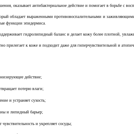
шения, оказывает антибактериальное действие и помогает в борьбе с вос
торый обладает выраженными противовоспалительными и заживляющими
тные функции эпидермиса.
поддерживает гидролипидный баланс и делает кожу более плотной, увла
но прилегает к коже и подходит даже для гиперчувствительной и атопи
онизирующее действие;
твращает потерю влаги;
ние и устраняет сухость;
ны и липидный барьер;
 чувствительность и укрепляет сосуды;