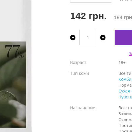
142 грн.
194 грн
З
Возраст
18+
Тип кожи
Все т
Комби
Норма
Сухая
Чувст
Назначение
Восст
Зажив
Освеж
Проти
Проти