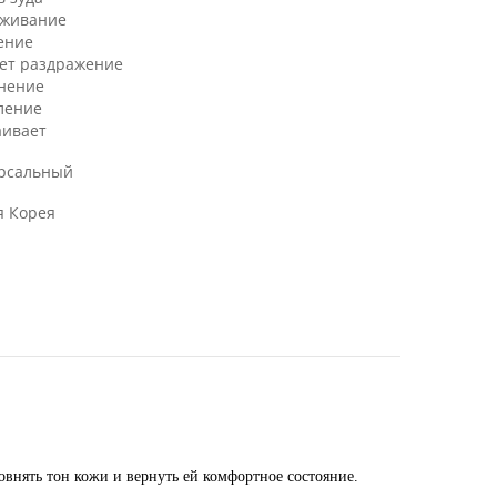
аживание
ение
ет раздражение
нение
ление
аивает
рсальный
 Корея
овнять тон кожи и вернуть ей комфортное состояние.