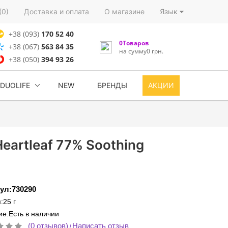
(0)
Доставка и оплата
О магазине
Язык
+38 (093)
170 52 40
0Товаров
+38 (067)
563 84 35
на сумму0 грн.
+38 (050)
394 93 26
DUOLIFE
NEW
БРЕНДЫ
АКЦИИ
artleaf 77% Soothing
ул:730290
:25 г
е:Есть в наличии
(0 отзывов)
Написать отзыв
/