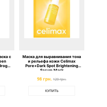
аска с
Маска для выравнивания тона
Увл
een
и рельефа кожи Celimax
экст
drogel
Pore+Dark Spot Brightening
Glowy S
Serum Mask
98 грн.
120 грн.
КУПИТЬ