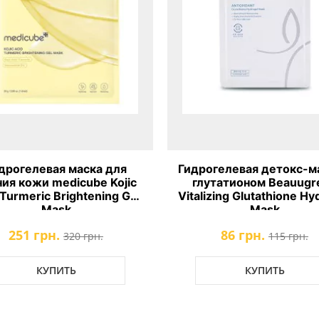
дрогелевая маска для
Гидрогелевая детокс-м
ния кожи medicube Kojic
глутатионом Beauugr
 Turmeric Brightening Gel
Vitalizing Glutathione Hy
Mask
Mask
251 грн.
86 грн.
320 грн.
115 грн.
КУПИТЬ
КУПИТЬ