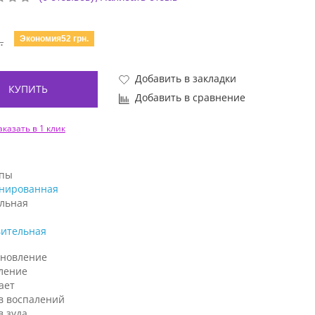
Экономия52 грн.
.
Добавить в закладки
КУПИТЬ
Добавить в сравнение
аказать в 1 клик
ипы
нированная
льная
вительная
ановление
ление
ает
в воспалений
в зуда