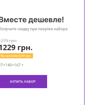
Вместе дешевле!
Получите скидку при покупке набора
1279 грн.
1229
грн.
Вы экономите:
50
грн.
27+140=167 г
КУПИТЬ НАБОР
Под
кол