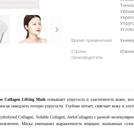
Тониз
Увлаж
Укреп
Упруг
Успок
Время применения
Униве
Страна
Южная
производитель
 Collagen Lifting Mask
повышает упругость и эластичность кожи, воз
могая замедлить потерю упругости. Глубоко питает, смягчает кожу и улуч
ydrolyzed Collagen, Soluble Collagen, AteloCollagen) с разной молекуля
становлению. Маска уменьшает выраженность морщин, вызванных сухос