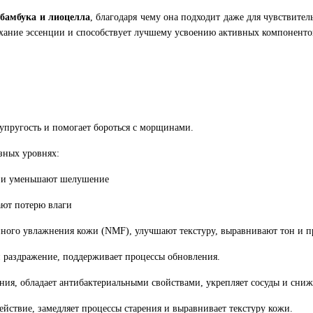
 бамбука и лиоцелла
, благодаря чему она подходит даже для чувствите
хание эссенции и способствует лучшему усвоению активных компоненто
упругость и помогает бороться с морщинами.
зных уровнях:
р и уменьшают шелушение
ают потерю влаги
ого увлажнения кожи (NMF), улучшают текстуру, выравнивают тон и п
и раздражение, поддерживает процессы обновления.
ия, обладает антибактериальными свойствами, укрепляет сосуды и сниж
йствие, замедляет процессы старения и выравнивает текстуру кожи.