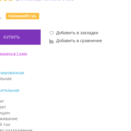
Экономия85 грн.
.
Добавить в закладки
КУПИТЬ
Добавить в сравнение
аказать в 1 клик
нированная
льная
вительная
нг
ает
рщин
аживание
й тон
ет раздражение