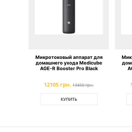
ла с
Микротоковый аппарат для
Мик
ения пор
домашнего ухода Medicube
дом
xosome
AGE-R Booster Pro Black
A
12105 грн.
рн.
13450 грн.
КУПИТЬ