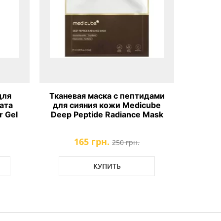
для
Тканевая маска с пептидами
Охлажд
ата
для сияния кожи Medicube
для с
 Gel
Deep Peptide Radiance Mask
Zer
165 грн.
250 грн.
КУПИТЬ