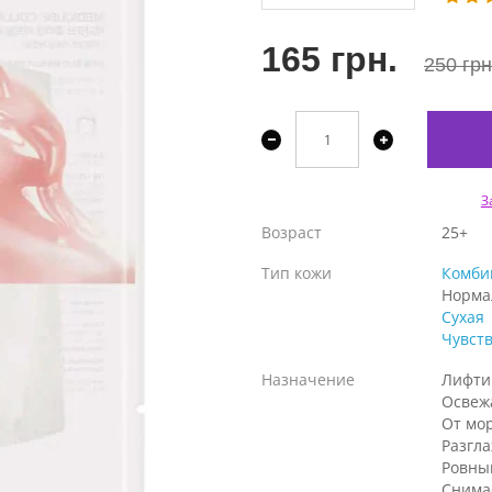
165 грн.
250 грн
З
Возраст
25+
Тип кожи
Комби
Норма
Сухая
Чувст
Назначение
Лифти
Освеж
От мо
Разгл
Ровны
Снима