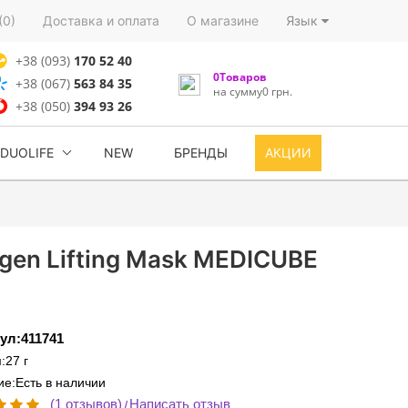
(0)
Доставка и оплата
О магазине
Язык
+38 (093)
170 52 40
0Товаров
+38 (067)
563 84 35
на сумму0 грн.
+38 (050)
394 93 26
DUOLIFE
NEW
БРЕНДЫ
АКЦИИ
gen Lifting Mask MEDICUBE
ул:411741
:27 г
е:Есть в наличии
(1 отзывов)
Написать отзыв
/