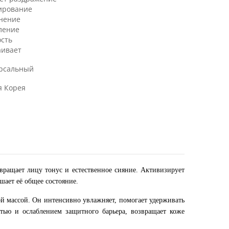
ирование
нение
ление
ость
аивает
рсальный
 Корея
вращает лицу тонус и естественное сияние. Активизирует
шает её общее состояние.
рной массой. Он интенсивно увлажняет, помогает удерживать
тью и ослаблением защитного барьера, возвращает коже