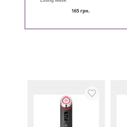
Lifting Mask
165
грн.