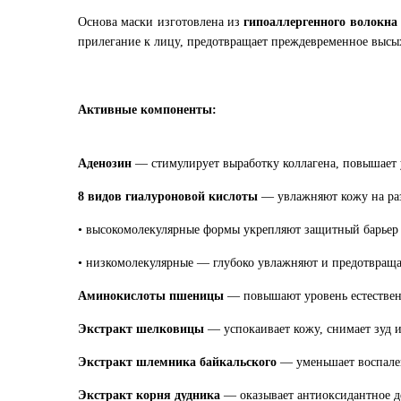
Основа маски изготовлена из
гипоаллергенного волокна
прилегание к лицу, предотвращает преждевременное высы
Активные компоненты:
Аденозин
— стимулирует выработку коллагена, повышает 
8 видов гиалуроновой кислоты
— увлажняют кожу на ра
• высокомолекулярные формы укрепляют защитный барье
• низкомолекулярные — глубоко увлажняют и предотвращ
Аминокислоты пшеницы
— повышают уровень естественн
Экстракт шелковицы
— успокаивает кожу, снимает зуд 
Экстракт шлемника байкальского
— уменьшает воспален
Экстракт корня дудника
— оказывает антиоксидантное де