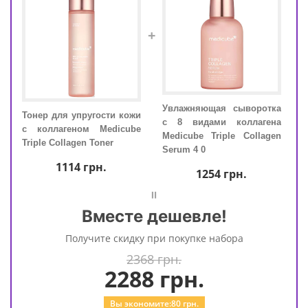
+
кожи
Увлажняющая сыворотка
Тонер для упругости кожи
Тоне
ube
с 8 видами коллагена
с коллагеном Medicube
с к
Medicube Triple Collagen
Triple Collagen Toner
Tripl
Serum 4 0
1114
грн.
1254
грн.
=
Вместе дешевле!
Получите скидку при покупке набора
2368 грн.
2288
грн.
Вы экономите:
80
грн.