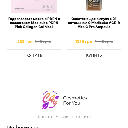
Гидрогелевая маска с PDRN и
Осветляющая ампула с 21
n
коллагеном Medicube PDRN
витамином C Medicube AGE-R
Pink Collagen Gel Mask
Vita C Pro Ampoule
253 грн.
320 грн.
1250 грн.
1750 грн.
КУПИТЬ
КУПИТЬ
Интернет магазин косметики
Информация