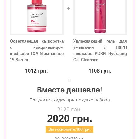
+
щих
Осветляющая сыворотка
Увлажняющий гель для
Осв
м С
с ниацинамидом
умывания с ПДРН
с 
aily
medicube TXA Niacinamide
medicube PDRN Hydrating
medi
15 Serum
Gel Cleanser
15 S
1012
грн.
1108
грн.
=
Вместе дешевле!
Получите скидку при покупке набора
2120 грн.
2020
грн.
Вы экономите:
100
грн.
30+200=230 мл