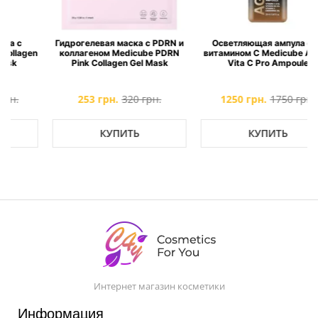
Гидрогелевая маска с PDRN и
Осветляющая ампула с 21
n
коллагеном Medicube PDRN
витамином C Medicube AGE-R
Pink Collagen Gel Mask
Vita C Pro Ampoule
253 грн.
320 грн.
1250 грн.
1750 грн.
КУПИТЬ
КУПИТЬ
Интернет магазин косметики
Информация