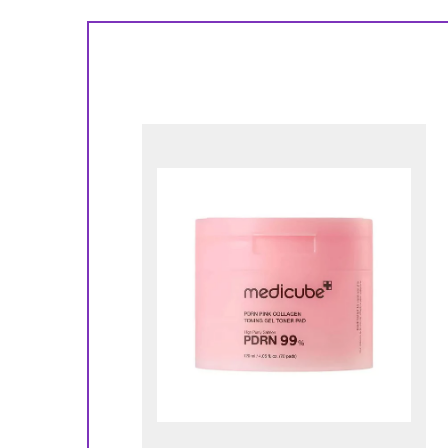
!
ора