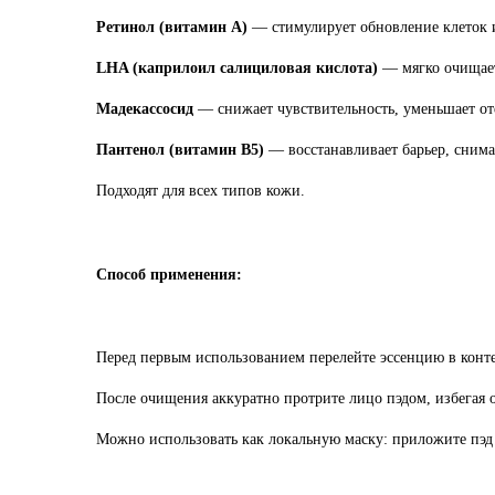
Ретинол (витамин A)
— стимулирует обновление клеток 
LHA (каприлоил салициловая кислота)
— мягко очищает 
Мадекассосид
— снижает чувствительность, уменьшает отё
Пантенол (витамин B5)
— восстанавливает барьер, снима
Подходят для всех типов кожи.
Способ применения:
Перед первым использованием перелейте эссенцию в конте
После очищения аккуратно протрите лицо пэдом, избегая о
Можно использовать как локальную маску: приложите пэд к