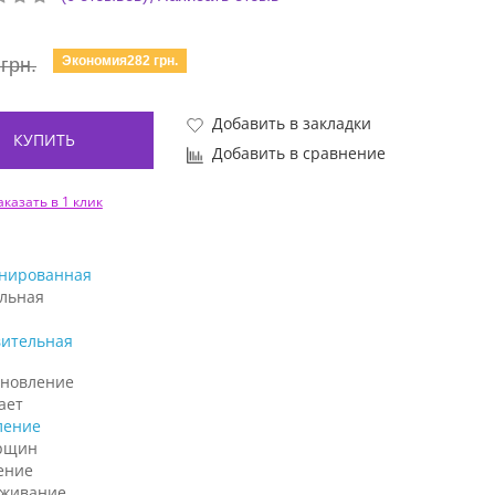
Экономия282 грн.
грн.
Добавить в закладки
КУПИТЬ
Добавить в сравнение
аказать в 1 клик
нированная
льная
вительная
ановление
ает
ление
рщин
ение
аживание