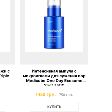
ожи с
Интенсивная ампула с
Успока
riple
микроиглами для сужения пор
маска с
Medicube One Day Exosome
Refresh
Shot 7500
1450 грн.
1750 грн.
КУПИТЬ