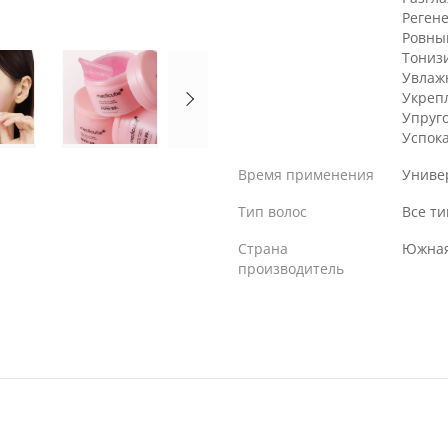
Реген
Ровны
Тониз
Увлаж
Укреп
Упруг
Успок
Время применения
Униве
Тип волос
Все т
Страна
Южная
производитель