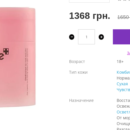
1368 грн.
1650 
З
Возраст
18+
Тип кожи
Комби
Норма
Сухая
Чувст
Назначение
Восст
Освеж
Освет
От мо
Очищ
Разгл