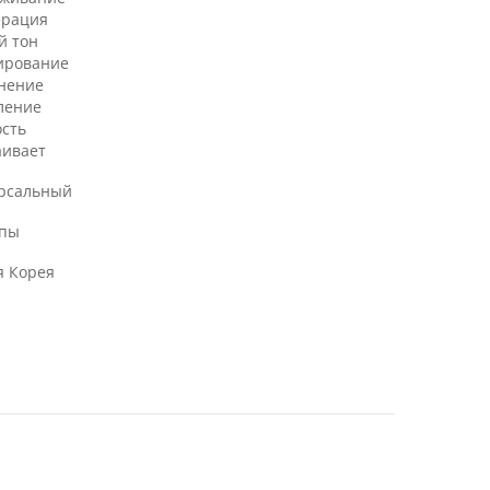
ерация
й тон
ирование
нение
ление
ость
аивает
рсальный
ипы
 Корея