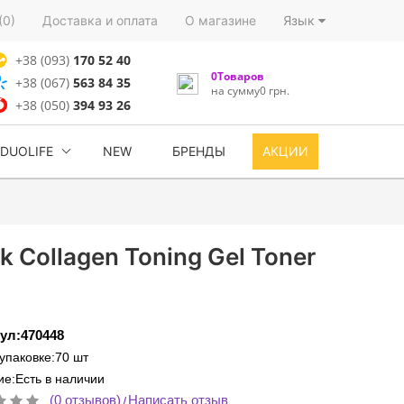
(0)
Доставка и оплата
О магазине
Язык
+38 (093)
170 52 40
0Товаров
+38 (067)
563 84 35
на сумму0 грн.
+38 (050)
394 93 26
DUOLIFE
NEW
БРЕНДЫ
АКЦИИ
 Collagen Toning Gel Toner
ул:470448
 упаковке:70 шт
е:Есть в наличии
(0 отзывов)
Написать отзыв
/