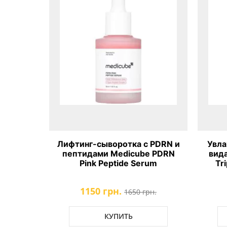
а с 21
Лифтинг-сыворотка с PDRN и
Увла
e AGE-R
пептидами Medicube PDRN
вид
le
Pink Peptide Serum
Tr
1150 грн.
рн.
1650 грн.
КУПИТЬ