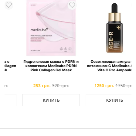
Гидрогелевая маска с PDRN и
Осветляющая ампула с 21
n
коллагеном Medicube PDRN
витамином C Medicube AGE-R
Pink Collagen Gel Mask
Vita C Pro Ampoule
253 грн.
320 грн.
1250 грн.
1750 грн.
КУПИТЬ
КУПИТЬ