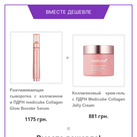
ВМЕСТЕ ДЕШЕВЛЕ
+
а с
Разглаживающая
Разг
Коллагеновый крем-гель
ube
сыворотка с коллагеном
сыво
с ПДРН Medicube Collagen
ping
и ПДРН medicube Collagen
и ПД
Jelly Cream
Glow Booster Serum
Glow
881
грн.
1175
грн.
=