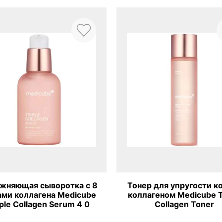
р для упругости кожи с
Интенсивная ампула
агеном Medicube Triple
микроиглами для сужен
Collagen Toner
Medicube One Day Exo
Shot 7500