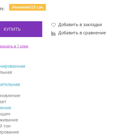
Экономия315 грн.
н.
Добавить в закладки
КУПИТЬ
Добавить в сравнение
аказать в 1 клик
нированная
льная
вительная
ановление
ает
ление
рщин
аживание
й тон
ирование