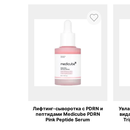
 PDRN и
Увлажняющая сыворотка с 8
Тоне
e PDRN
видами коллагена Medicube
колл
um
Triple Collagen Serum 4 0