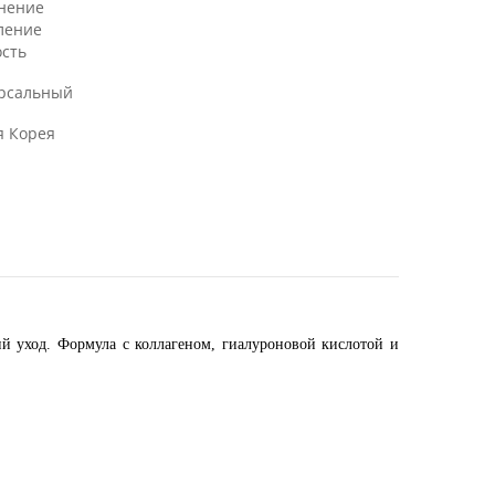
нение
ление
ость
рсальный
 Корея
й уход. Формула с коллагеном, гиалуроновой кислотой и