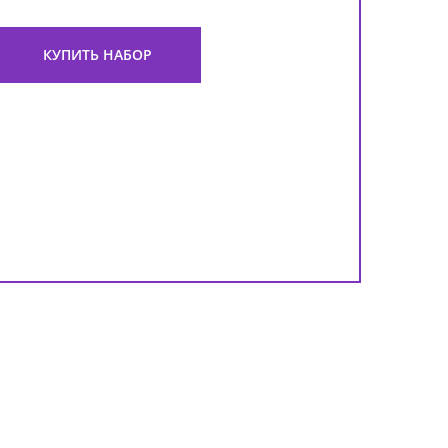
КУПИТЬ НАБОР
Гел
Biod