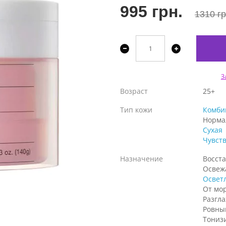
995 грн.
1310 гр
З
Возраст
25+
Тип кожи
Комби
Норма
Сухая
Чувст
Назначение
Восст
Освеж
Освет
От мо
Разгл
Ровны
Тониз