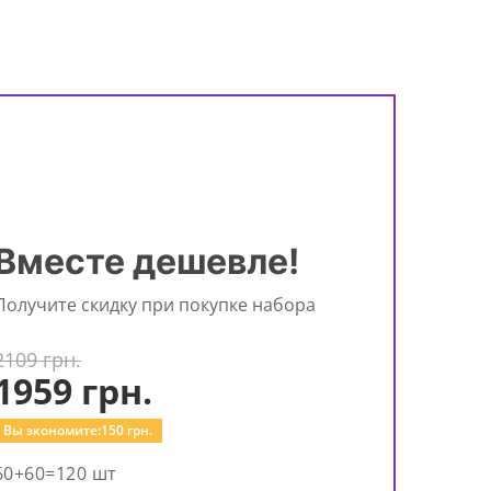
Вместе дешевле!
Получите скидку при покупке набора
2109 грн.
1959
грн.
Вы экономите:
150
грн.
60+60=120 шт