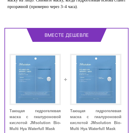
маску на лицо. Снимите маску, когда гидрогелевая основа станет
прозрачной (примерно через 3–4 часа).
ВМЕСТЕ ДЕШЕВЛЕ
+
вая
Тающая гидрогелевая
Тающая гидрогелевая
Таю
вой
маска с гиалуроновой
маска с гиалуроновой
мас
Bio-
кислотой JMsolution Bio-
кислотой JMsolution Bio-
кисл
k
Multi Hya Waterfull Mask
Multi Hya Waterfull Mask
Multi