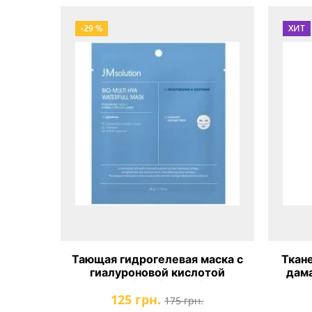
-29 %
ХИТ
Тающая гидрогелевая маска с
Ткан
гиалуроновой кислотой
дама
JMsolution Bio-Multi Hya
Glow 
125 грн.
Waterfull Mask
175 грн.