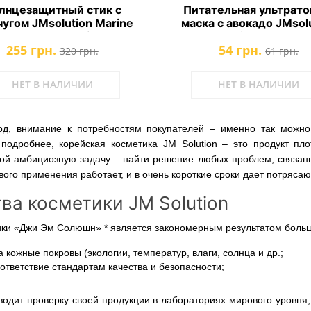
лнцезащитный стик с
Питательная ультрато
угом JMsolution Marine
маска с авокадо JMsol
us Pearl Sun Stick SPF50
Water Luminous Avocad
255 грн.
54 грн.
PA
Ampoule Mask
320 грн.
61 грн.
НЕТ В НАЛИЧИИ
НЕТ В НАЛИЧИИ
од, внимание к потребностям покупателей – именно так можно 
подробнее, корейская косметика JM Solution – это продукт пло
бой амбициозную задачу – найти решение любых проблем, связанны
вого применения работает, и в очень короткие сроки дает потряса
а косметики JM Solution
ики «Джи Эм Солюшн» * является закономерным результатом боль
кожные покровы (экологии, температур, влаги, солнца и др.;
тветствие стандартам качества и безопасности;
одит проверку своей продукции в лабораториях мирового уровня,