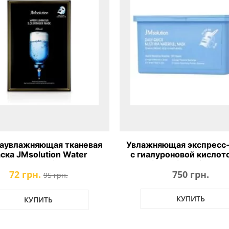
аувлажняющая тканевая
Увлажняющая экспресс
ска JMsolution Water
с гиалуроновой кислот
nous S.O.S. Ringer Mask
Solution Daily Quick Mul
72 грн.
750 грн.
Waterfull Mask
95 грн.
КУПИТЬ
КУПИТЬ