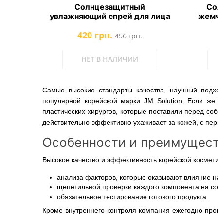
Солнцезащитный
Со
увлажняющий спрей для лица
жемч
с розой JMsolution Glow
Lumino
420 грн.
Luminous Flower Sun Spray
456 грн.
Rose Spf50 Pa
НЕТ В НАЛИЧИИ
Самые высокие стандарты качества, научный подх
популярной корейской марки JM Solution. Если же 
пластических хирургов, которые поставили перед со
действительно эффективно ухаживает за кожей, с пер
Особенности и преимуществ
Высокое качество и эффективность корейской космет
анализа факторов, которые оказывают влияние на 
щепетильной проверки каждого компонента на соо
обязательное тестирование готового продукта.
Кроме внутреннего контроля компания ежегодно пров