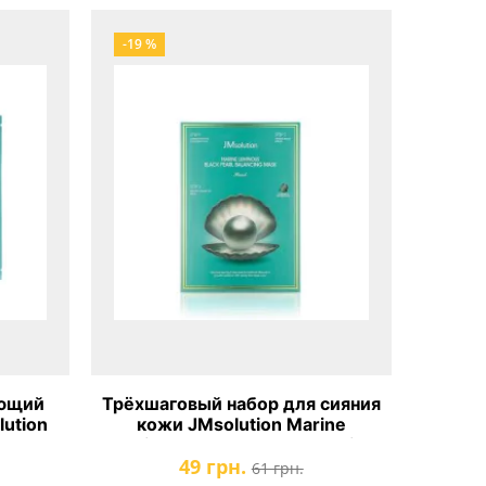
-19 %
яющий
Трёхшаговый набор для сияния
ution
кожи JMsolution Marine
 Deep
Luminous Black Pearl Balancing
49 грн.
Mask
61 грн.