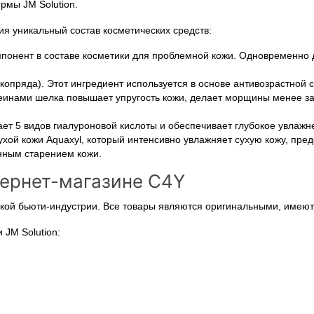
рмы JM Solution.
ия уникальный состав косметических средств:
понент в составе косметики для проблемной кожи. Одновременно д
опряда). Этот ингредиент используется в основе антивозрастной с
еинами шелка повышает упругость кожи, делает морщины менее з
ет 5 видов гиалуроновой кислоты и обеспечивает глубокое увлажн
хой кожи Aquaxyl, который интенсивно увлажняет сухую кожу, пре
нным старением кожи.
нтернет-магазине C4Y
ой бьюти-индустрии. Все товары являются оригинальными, имеют 
JM Solution: