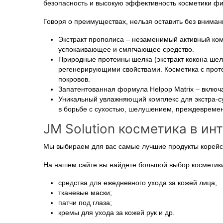
безопасность и высокую эффективность косметики фи
Говоря о преимуществах, нельзя оставить без вниман
Экстракт прополиса – незаменимый активный ком
успокаивающее и смягчающее средство.
Природные протеины шелка (экстракт кокона шелк
регенерирующими свойствами. Косметика с прот
покровов.
Запатентованная формула Helpop Matrix – включа
Уникальный увлажняющий комплекс для экстра-су
в борьбе с сухостью, шелушением, преждевреме
JM Solution косметика в и
Мы выбираем для вас самые лучшие продукты корейск
На нашем сайте вы найдете большой выбор косметики 
средства для ежедневного ухода за кожей лица;
тканевые маски;
патчи под глаза;
кремы для ухода за кожей рук и др.