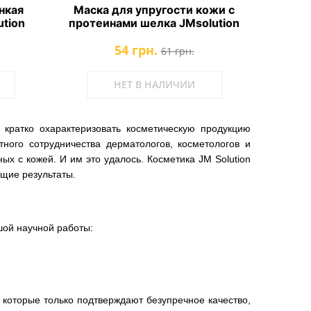
нкая
Маска для упругости кожи с
ution
протеинами шелка JMsolution
o Oil
Water Luminous Silky Cocoon
54 грн.
Mask Black
61 грн.
НЕТ В НАЛИЧИИ
кратко охарактеризовать косметическую продукцию
тного сотрудничества дерматологов, косметологов и
х с кожей. И им это удалось. Косметика JM Solution
ющие результаты.
шой научной работы:
 которые только подтверждают безупречное качество,