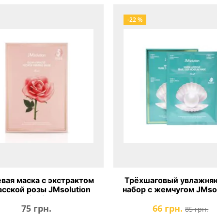
-22 %
евая маска с экстрактом
Трёхшаговый увлажн
сской розы JMsolution
набор с жемчугом JMsol
Flower Firming Mask Rose
Marine Luminous Pearl
75 грн.
66 грн.
Moisture Mask
85 грн.