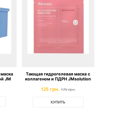
-маска
Тающая гидрогелевая маска с
ой JM
коллагеном и ПДРН JMsolution
ti Hya
Bio-Collagen PDRN Firming
125 грн.
Mask
175 грн.
КУПИТЬ