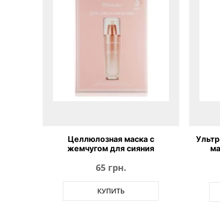
Целлюлозная маска с
Ультр
жемчугом для сияния
ма
JMsolution Glow Luminous
Lumi
65 грн.
Aurora Mask
КУПИТЬ