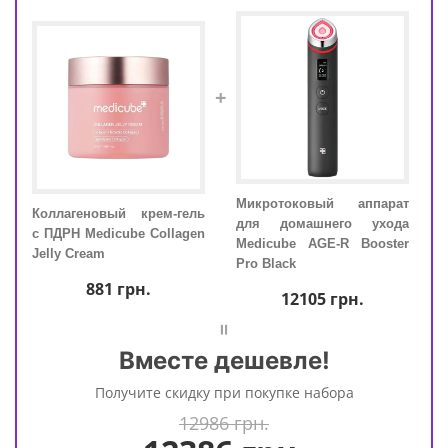
+
кожи
Микротоковый аппарат
Коллагеновый крем-гель
Колл
ube
для домашнего ухода
с ПДРН Medicube Collagen
с ПД
Medicube AGE-R Booster
Jelly Cream
Jell
Pro Black
881
грн.
12105
грн.
=
Вместе дешевле!
Получите скидку при покупке набора
12986 грн.