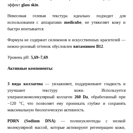
эффект
glass skin
.
Невесомая гелевая текстура идеально подходит для
использования с аппаратами
medicube
, не утяжеляет кожу и
быстро впитывается.
Формула не содержит силиконов и искусственных красителей —
нежно-розовый оттенок обусловлен
витамином B12
.
Уровень pH:
5,69–7,69
.
Активные компоненты:
3 вида коллагена
— увлажняют, поддерживают гладкость и
улучшают текстуру кожи. Используется
ультранизкомолекулярный коллаген
260 Da
, обработанный при
−120 °C, что позволяет ему проникать глубже и сохранять
максимальную биологическую активность.
PDRN (Sodium DNA)
— полинуклеотиды с низкой
молекулярной массой, которые активируют регенерацию кожи,