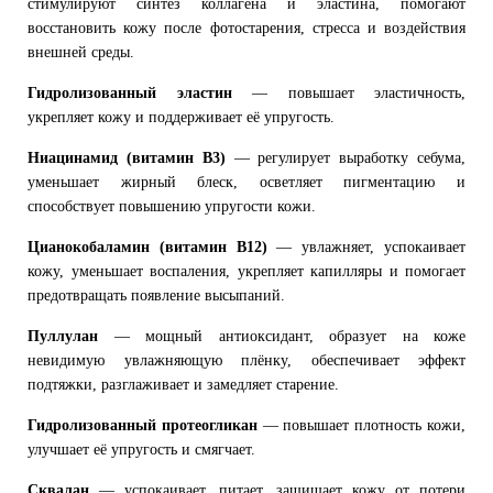
стимулируют синтез коллагена и эластина, помогают
восстановить кожу после фотостарения, стресса и воздействия
внешней среды.
Гидролизованный эластин
— повышает эластичность,
укрепляет кожу и поддерживает её упругость.
Ниацинамид (витамин B3)
— регулирует выработку себума,
уменьшает жирный блеск, осветляет пигментацию и
способствует повышению упругости кожи.
Цианокобаламин (витамин B12)
— увлажняет, успокаивает
кожу, уменьшает воспаления, укрепляет капилляры и помогает
предотвращать появление высыпаний.
Пуллулан
— мощный антиоксидант, образует на коже
невидимую увлажняющую плёнку, обеспечивает эффект
подтяжки, разглаживает и замедляет старение.
Гидролизованный протеогликан
— повышает плотность кожи,
улучшает её упругость и смягчает.
Сквалан
— успокаивает, питает, защищает кожу от потери