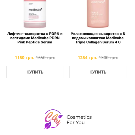
 и
Увлажняющая сыворотка с 8
Тонер для упругости кожи с
видами коллагена Medicube
коллагеном Medicube Triple
Triple Collagen Serum 4 0
Collagen Toner
1254 грн.
1300 грн.
1114 грн.
1382 грн.
КУПИТЬ
КУПИТЬ