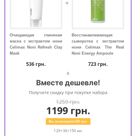
+
для
Очищающая глиняная
Восстанавливающая
Очи
imax
маска с экстрактом нони
сыворотка с экстрактом
маск
Mild
Celimax Noni Refresh Clay
нони Celimax The Real
Celi
Mask
Noni Energy Ampoule
Mask
536
грн.
723
грн.
=
Вместе дешевле!
Получите скидку при покупке набора
1259 грн.
1199
грн.
Вы экономите:
60
грн.
120+30=150 мл