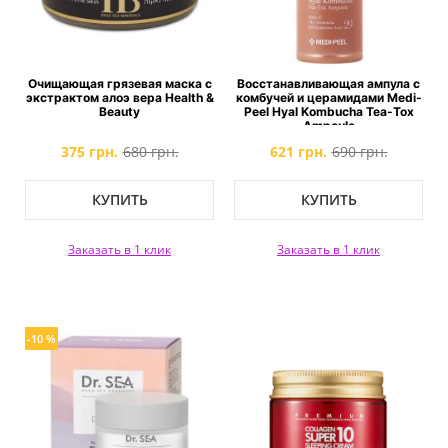
Очищающая грязевая маска с
Восстанавливающая ампула с
экстрактом алоэ вера Health &
комбучей и церамидами Medi-
Beauty
Peel Hyal Kombucha Tea-Tox
Ampoule
375 грн.
680 грн.
621 грн.
690 грн.
КУПИТЬ
КУПИТЬ
Заказать в 1 клик
Заказать в 1 клик
-10 %