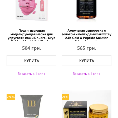
Подтягивающая
Ампульная сыворотка с
моделирующая маска для
золотом и пептидами FarmStay
упругости кожи Dr.Jart+ Cryo
24K Gold & Peptide Solution
Rubber Mask With Firming
Prime Ampoule
Collagen
504 грн.
565 грн.
КУПИТЬ
КУПИТЬ
Заказать в 1 клик
Заказать в 1 клик
-74 %
-9 %