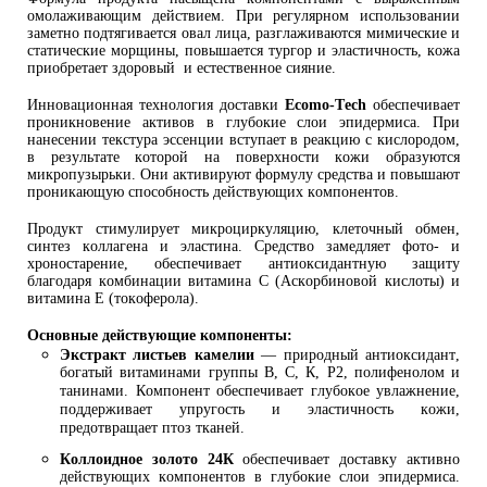
омолаживающим действием. При регулярном использовании
заметно подтягивается овал лица, разглаживаются мимические и
статические морщины, повышается тургор и эластичность, кожа
приобретает здоровый и естественное сияние.
Инновационная технология доставки
Ecomo-Tech
обеспечивает
проникновение активов в глубокие слои эпидермиса. При
нанесении текстура эссенции вступает в реакцию с кислородом,
в результате которой на поверхности кожи образуются
микропузырьки. Они активируют формулу средства и повышают
проникающую способность действующих компонентов.
Продукт стимулирует микроциркуляцию, клеточный обмен,
синтез коллагена и эластина. Средство замедляет фото- и
хроностарение, обеспечивает антиоксидантную защиту
благодаря комбинации витамина С (Аскорбиновой кислоты) и
витамина Е (токоферола).
Основные действующие компоненты:
Экстракт листьев камелии
— природный антиоксидант,
богатый витаминами группы В, С, К, P2, полифенолом и
танинами. Компонент обеспечивает глубокое увлажнение,
поддерживает упругость и эластичность кожи,
предотвращает птоз тканей.
Коллоидное золото 24К
обеспечивает доставку активно
действующих компонентов в глубокие слои эпидермиса.