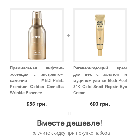
+
Премиальная лифтинг-
Регенерирующий крем
Пре
и с
эссенция с экстрактом
для век с золотом и
эсс
ы и
камелии MEDI-PEEL
муцином улитки Medi-Peel
кам
eel
Premium Golden Camellia
24K Gold Snail Repair Eye
Prem
de 9
Wrinkle Essence
Cream
Wrin
956
грн.
690
грн.
=
Вместе дешевле!
Получите скидку при покупке набора