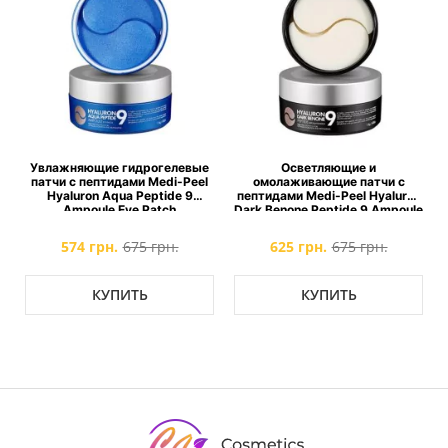
е
Увлажняющие гидрогелевые
Осветляющие и
патчи с пептидами Medi-Peel
омолаживающие патчи с
n
Hyaluron Aqua Peptide 9
пептидами Medi-Peel Hyaluron
Ampoule Eye Patch
Dark Benone Peptide 9 Ampoule
Eye Patch
574 грн.
675 грн.
625 грн.
675 грн.
КУПИТЬ
КУПИТЬ