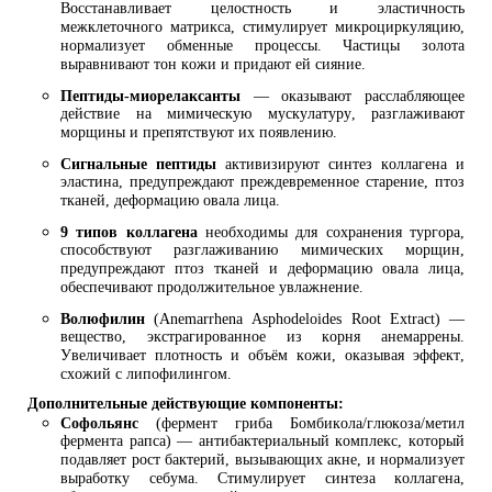
Восстанавливает целостность и эластичность
межклеточного матрикса, стимулирует микроциркуляцию,
нормализует обменные процессы. Частицы золота
выравнивают тон кожи и придают ей сияние.
Пептиды-миорелаксанты
— оказывают расслабляющее
действие на мимическую мускулатуру, разглаживают
морщины и препятствуют их появлению.
Сигнальные пептиды
активизируют синтез коллагена и
эластина, предупреждают преждевременное старение, птоз
тканей, деформацию овала лица.
9 типов коллагена
необходимы для сохранения тургора,
способствуют разглаживанию мимических морщин,
предупреждают птоз тканей и деформацию овала лица,
обеспечивают продолжительное увлажнение.
Волюфилин
(Anemarrhena Asphodeloides Root Extract) —
вещество, экстрагированное из корня анемаррены.
Увеличивает плотность и объём кожи, оказывая эффект,
схожий с липофилингом.
Дополнительные действующие компоненты:
Софольянс
(фермент гриба Бомбикола/глюкоза/метил
фермента рапса) — антибактериальный комплекс, который
подавляет рост бактерий, вызывающих акне, и нормализует
выработку себума. Стимулирует синтеза коллагена,