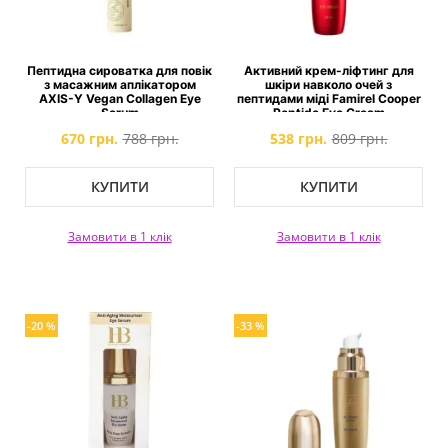
Пептидна сироватка для повік
Активний крем-ліфтинг для
з масажним аплікатором
шкіри навколо очей з
AXIS-Y Vegan Collagen Eye
пептидами міді Famirel Cooper
Serum
Peptide Eye Cream
670 грн.
788 грн.
538 грн.
809 грн.
КУПИТИ
КУПИТИ
Замовити в 1 клік
Замовити в 1 клік
-20 %
-33 %