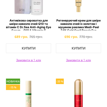
Антивікова сироватка для
Регенеруючий крем для шкіри
шкіри навколо очей Q10 та
навколо очей із золотом і
вітамін C Dr.Sea Anti-Aging Eye
муцином равлика Medi-Peel
Serum - Q10 & Vitamin C
24K Gold Snail Repair Eye
Cream
689 грн.
765 грн.
690 грн.
770 грн.
КУПИТИ
КУПИТИ
Замовити в 1 клік
Замовити в 1 клік
НОВИНКА
-33 %
-15 %