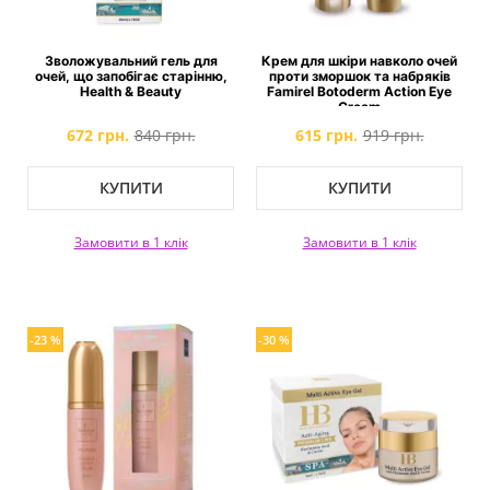
Зволожувальний гель для
Крем для шкіри навколо очей
очей, що запобігає старінню,
проти зморшок та набряків
Health & Beauty
Famirel Botoderm Action Eye
Cream
672 грн.
840 грн.
615 грн.
919 грн.
КУПИТИ
КУПИТИ
Замовити в 1 клік
Замовити в 1 клік
-23 %
-30 %