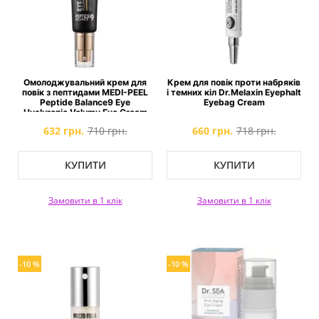
Омолоджувальний крем для
Крем для повік проти набряків
повік з пептидами MEDI-PEEL
і темних кіл Dr.Melaxin Eyephalt
Peptide Balance9 Eye
Eyebag Cream
Hyaluronic Volumy Eye Cream
632 грн.
710 грн.
660 грн.
718 грн.
КУПИТИ
КУПИТИ
Замовити в 1 клік
Замовити в 1 клік
-10 %
-10 %