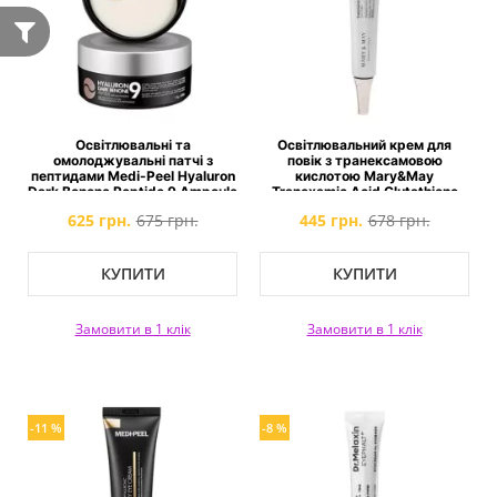
Освітлювальні та
Освітлювальний крем для
омолоджувальні патчі з
повік з транексамовою
пептидами Medi-Peel Hyaluron
кислотою Mary&May
Dark Benone Peptide 9 Ampoule
Tranexamic Acid Glutathione
Eye Patch
Eye Cream
625 грн.
675 грн.
445 грн.
678 грн.
КУПИТИ
КУПИТИ
Замовити в 1 клік
Замовити в 1 клік
-11 %
-8 %