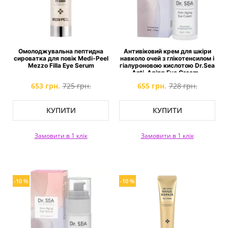
Омолоджувальна пептидна
Антивіковий крем для шкіри
сироватка для повік Medi-Peel
навколо очей з глікотенсилом і
Mezzo Filla Eye Serum
гіалуроновою кислотою Dr.Sea
Anti-Aging Eye Cream -
Glycotensyl & Hyaluronic Acid
653 грн.
725 грн.
655 грн.
728 грн.
КУПИТИ
КУПИТИ
Замовити в 1 клік
Замовити в 1 клік
-10 %
-10 %