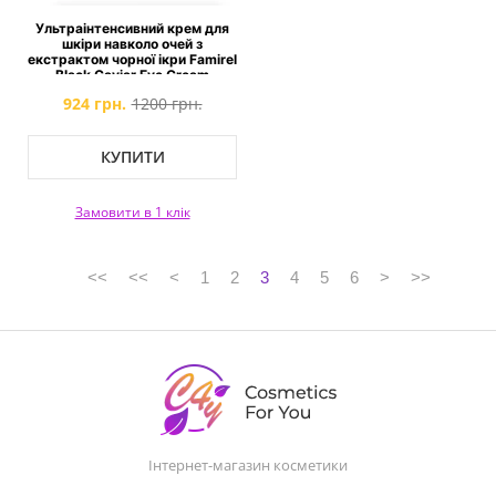
Ультраінтенсивний крем для
шкіри навколо очей з
екстрактом чорної ікри Famirel
Black Caviar Eye Cream
924 грн.
1200 грн.
КУПИТИ
Замовити в 1 клік
<<
<<
<
1
2
3
4
5
6
>
>>
Інтернет-магазин косметики