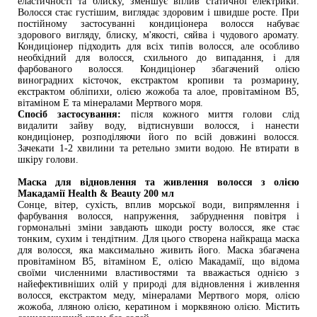
еластичності та блиску, зменшує вплив статичної електрики. 
Волосся стає густішим, виглядає здоровим і швидше росте. При 
постійному застосуванні кондиціонера волосся набуває 
здорового вигляду, блиску, м'якості, сяйва і чудового аромату. 
Кондиціонер підходить для всіх типів волосся, але особливо 
необхідний для волосся, схильного до випадання, і для 
фарбованого волосся. Кондиціонер збагачений олією 
виноградних кісточок, екстрактом кропиви та розмарину, 
екстрактом обліпихи, олією жожоба та алое, провітаміном В5, 
вітаміном Е та мінералами Мертвого моря.
Спосіб застосування:
 після кожного миття голови слід 
видалити зайву воду, відтиснувши волосся, і нанести 
кондиціонер, розподіляючи його по всій довжині волосся. 
Зачекати 1-2 хвилини та ретельно змити водою. Не втирати в 
шкіру голови.
Маска для відновлення та живлення волосся з олією 
Макадамії Health & Beauty 200 мл
Сонце, вітер, сухість, вплив морської води, випрямлення і 
фарбування волосся, напруження, забруднення повітря і 
гормональні зміни завдають шкоди росту волосся, яке стає 
тонким, сухим і тендітним. Для цього створена найкраща маска 
для волосся, яка максимально живить його. Маска збагачена 
провітаміном B5, вітаміном E, олією Макадамії, що відома 
своїми численними властивостями та вважається однією з 
найефективніших олій у природі для відновлення і живлення 
волосся, екстрактом меду, мінералами Мертвого моря, олією 
жожоба, лляною олією, кератином і морквяною олією. Містить 