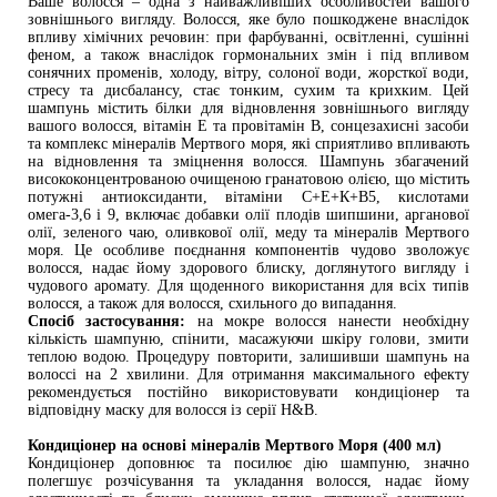
Ваше волосся – одна з найважливіших особливостей вашого 
зовнішнього вигляду. Волосся, яке було пошкоджене внаслідок 
впливу хімічних речовин: при фарбуванні, освітленні, сушінні 
феном, а також внаслідок гормональних змін і під впливом 
сонячних променів, холоду, вітру, солоної води, жорсткої води, 
стресу та дисбалансу, стає тонким, сухим та крихким. Цей 
шампунь містить білки для відновлення зовнішнього вигляду 
вашого волосся, вітамін Е та провітамін B, сонцезахисні засоби 
та комплекс мінералів Мертвого моря, які сприятливо впливають 
на відновлення та зміцнення волосся. Шампунь збагачений 
висококонцентрованою очищеною гранатовою олією, що містить 
потужні антиоксиданти, вітаміни С+Е+К+В5, кислотами 
омега-3,6 і 9, включає добавки олії плодів шипшини, арганової 
олії, зеленого чаю, оливкової олії, меду та мінералів Мертвого 
моря. Це особливе поєднання компонентів чудово зволожує 
волосся, надає йому здорового блиску, доглянутого вигляду і 
чудового аромату. Для щоденного використання для всіх типів 
волосся, а також для волосся, схильного до випадання.
Спосіб застосування:
 на мокре волосся нанести необхідну 
кількість шампуню, спінити, масажуючи шкіру голови, змити 
теплою водою. Процедуру повторити, залишивши шампунь на 
волоссі на 2 хвилини. Для отримання максимального ефекту 
рекомендується постійно використовувати кондиціонер та 
відповідну маску для волосся із серії Н&В.
Кондиціонер на основі мінералів Мертвого Моря (400 мл)
Кондиціонер доповнює та посилює дію шампуню, значно 
полегшує розчісування та укладання волосся, надає йому 