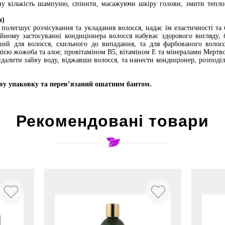
дну кількість шампуню, спінити, масажуючи шкіру голови, змити теп
л)
легшує розчісування та укладання волосся, надає їм еластичності та 
ному застосуванні кондиціонера волосся набуває здорового вигляду, б
дний для волосся, схильного до випадання, та для фарбованого волос
лією жожоба та алое, провітаміном B5, вітаміном E та мінералами Мертв
далити зайву воду, віджавши волосся, та нанести кондиціонер, розподі
ву упаковку та перев’язаний ошатним бантом.
Рекомендовані товари