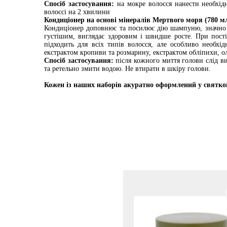
Спосіб застосування:
на мокре волосся нанести необхі
волоссі на 2 хвилини
Кондиціонер на основі мінералів Мертвого моря (780 м
Кондиціонер доповнює та посилює дію шампуню, значно по
густішим, виглядає здоровим і швидше росте. При постій
підходить для всіх типів волосся, але особливо необхі
екстрактом кропиви та розмарину, екстрактом обліпихи, о
Спосіб застосування:
після кожного миття голови слід ви
та ретельно змити водою. Не втирати в шкіру голови.
Кожен із наших наборів акуратно оформлений у святко