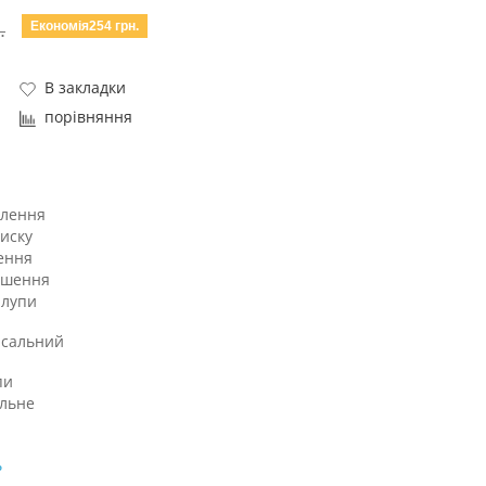
Економія254 грн.
.
В закладки
порівняння
влення
иску
ення
кшення
 лупи
рсальний
пи
льне
ь