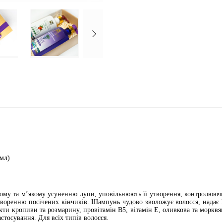
 мл)
му та м’якому усуненню лупи, уповільнюють її утворення, контролюючи 
воренню посічених кінчиків. Шампунь чудово зволожує волосся, надає ї
кти кропиви та розмарину, провітамін B5, вітамін E, оливкова та морквя
стосування. Для всіх типів волосся.