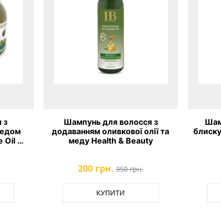
 з
Шампунь для волосся з
Шам
медом
додаванням оливкової олії та
блиску
 Oil &
меду Health & Beauty
200 грн.
350 грн.
КУПИТИ