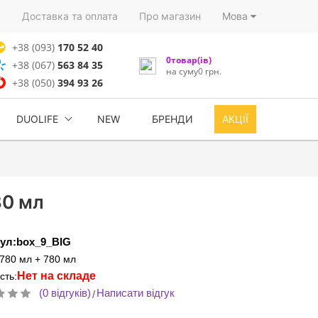
)
Доставка та оплата
Про магазин
Мова
+38 (093)
170 52 40
0товар(ів)
+38 (067)
563 84 35
на суму0 грн.
+38 (050)
394 93 26
DUOLIFE
NEW
БРЕНДИ
АКЦІЇ
80 мл
ул:box_9_BIG
780 мл + 780 мл
Нет на складе
сть:
(0 відгуків)
Написати відгук
/