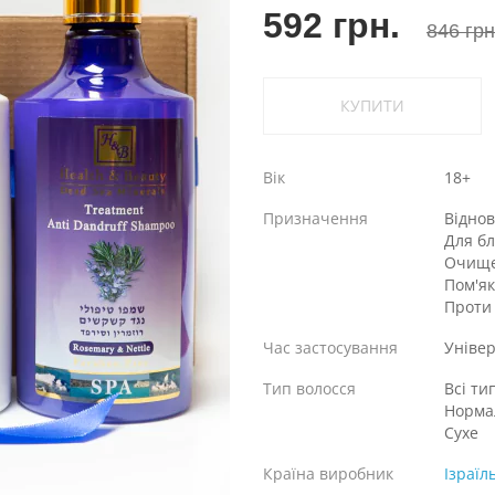
592 грн.
846 грн
КУПИТИ
Вік
18+
Призначення
Відно
Для бл
Очищ
Пом'я
Проти
Час застосування
Уніве
Тип волосся
Всі ти
Норма
Сухе
Країна виробник
Ізраїл