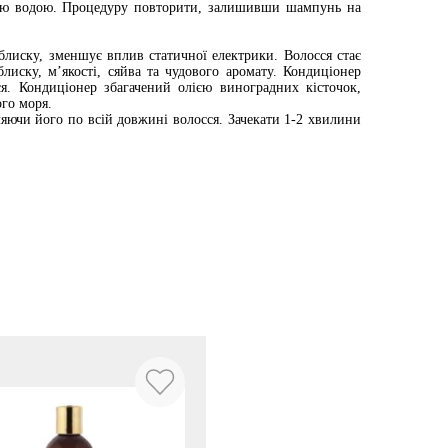
лою водою. Процедуру повторити, залишивши шампунь на
блиску, зменшує вплив статичної електрики. Волосся стає
лиску, м’якості, сяйва та чудового аромату. Кондиціонер
ся. Кондиціонер збагачений олією виноградних кісточок,
ого моря.
ляючи його по всій довжині волосся. Зачекати 1-2 хвилини