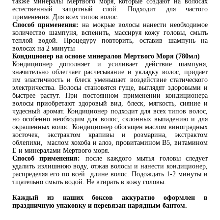
также минералы Мертвого моря, которые создают на волосах
естественный защитный слой. Подходит для частого
применения. Для всех типов волос.
Способ применения:
на мокрые волосы нанести необходимое
количество шампуня, вспенить, массируя кожу головы, смыть
теплой водой. Процедуру повторить, оставив шампунь на
волосах на 2 минуты
Кондиционер на основе минералов Мертвого Моря (780мл)
Кондиционер дополняет и усиливает действие шампуня,
значительно облегчает расчесывание и укладку волос, придает
им эластичность и блеск уменьшает воздействие статического
электричества. Волосы становятся гуще, выглядят здоровыми и
быстрее растут. При постоянном применении кондиционера
волосы приобретают здоровый вид, блеск, мягкость, сияние и
чудесный аромат. Кондиционер подходит для всех типов волос,
но особенно необходим для волос, склонных выпадению и для
окрашенных волос. Кондиционер обогащен маслом виноградных
косточек, экстрактом крапивы и розмарина, экстрактом
облепихи, маслом хохоба и алоэ, провитамином В5, витамином
Е и минералами Мертвого моря.
Способ применения:
после каждого мытья головы следует
удалить излишнюю воду, отжав волосы и нанести кондиционер,
распределяя его по всей длине волос. Подождать 1-2 минуты и
тщательно смыть водой. Не втирать в кожу головы.
Каждый из наших боксов аккуратно оформлен в 
праздничную упаковку и перевязан нарядным бантом.