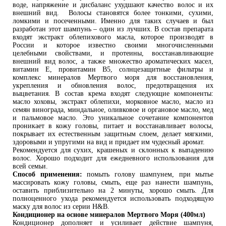
воде, напряжение и дисбаланс ухудшают качество волос и их
внешний вид. Волосы становятся более тонкими, сухими,
ломкими и посеченными. Именно для таких случаев и был
разработан этот шампунь – один из лучших. В состав препарата
входят экстракт облепихового масла, которое производят в
России и которое известно своими многочисленными
целебными свойствами, и протеины, восстанавливающие
внешний вид волос, а также множество ароматических масел,
витамин Е, провитамин В5, солнцезащитные фильтры и
комплекс минералов Мертвого моря для восстановления,
укрепления и обновления волос, предотвращения их
выцветания. В состав крема входят следующие компоненты:
масло хоховы, экстракт облепихи, морковное масло, масло из
семян винограда, миндальное, оливковое и органовое масло, мед
и пальмовое масло. Это уникальное сочетание компонентов
проникает в кожу головы, питает и восстанавливает волосы,
покрывает их естественным защитным слоем, делает мягкими,
здоровыми и упругими на вид и придает им чудесный аромат.
Рекомендуется для сухих, крашеных и склонных к выпадению
волос. Хорошо подходит для ежедневного использования для
всей семьи.
Способ применения:
помыть голову шампунем, при мытье
массировать кожу головы, смыть, еще раз нанести шампунь,
оставить приблизительно на 2 минуты, хорошо смыть. Для
полноценного ухода рекомендуется использовать подходящую
маску для волос из серии Н&В.
Кондиционер на основе минералов Мертвого Моря (400мл)
Кондиционер дополняет и усиливает действие шампуня,