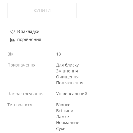
КУПИТИ
В закладки
порівняння
Вік
18+
Призначення
Для блиску
Зміцнення
Очищення
Пом'якшення
Час застосування
Універсальний
Тип волосся
В'юнке
Всі типи
Ламке
Нормальне
Сухе