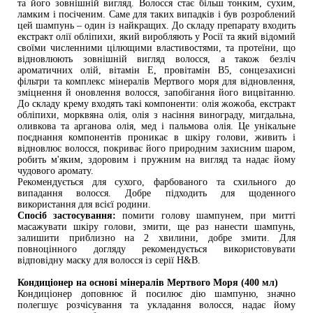
та його зовнішній вигляд. Волосся стає більш тонким, сухим, 
ламким і посіченим. Саме для таких випадків і був розроблений 
цей шампунь – один із найкращих. До складу препарату входить 
екстракт олії обліпихи, який виробляють у Росії та який відомий 
своїми численними цілющими властивостями, та протеїни, що 
відновлюють зовнішній вигляд волосся, а також безліч 
ароматичних олій, вітамін Е, провітамін В5, сонцезахисні 
фільтри та комплекс мінералів Мертвого моря для відновлення, 
зміцнення й оновлення волосся, запобігання його вицвітанню. 
До складу крему входять такі компоненти: олія жожоба, екстракт 
обліпихи, морквяна олія, олія з насіння винограду, мигдальна, 
оливкова та арганова олія, мед і пальмова олія. Це унікальне 
поєднання компонентів проникає в шкіру голови, живить і 
відновлює волосся, покриває його природним захисним шаром, 
робить м'яким, здоровим і пружним на вигляд та надає йому 
чудового аромату.
Рекомендується для сухого, фарбованого та схильного до 
випадання волосся. Добре підходить для щоденного 
використання для всієї родини.
Спосіб застосування:
 помити голову шампунем, при митті 
масажувати шкіру голови, змити, ще раз нанести шампунь, 
залишити приблизно на 2 хвилини, добре змити. Для 
повноцінного догляду рекомендується використовувати 
відповідну маску для волосся із серії Н&В.
Кондиціонер на основі мінералів Мертвого Моря (400 мл)
Кондиціонер доповнює й посилює дію шампуню, значно 
полегшує розчісування та укладання волосся, надає йому 