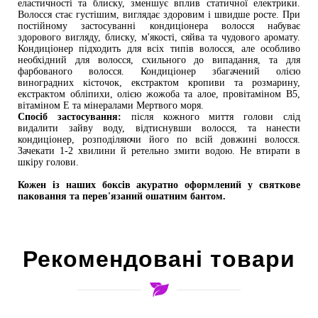
еластичності та блиску, зменшує вплив статичної електрики. 
Волосся стає густішим, виглядає здоровим і швидше росте. При 
постійному застосуванні кондиціонера волосся набуває 
здорового вигляду, блиску, м'якості, сяйва та чудового аромату. 
Кондиціонер підходить для всіх типів волосся, але особливо 
необхідний для волосся, схильного до випадання, та для 
фарбованого волосся. Кондиціонер збагачений олією 
виноградних кісточок, екстрактом кропиви та розмарину, 
екстрактом обліпихи, олією жожоба та алое, провітаміном В5, 
вітаміном Е та мінералами Мертвого моря.
Спосіб застосування:
 після кожного миття голови слід 
видалити зайву воду, відтиснувши волосся, та нанести 
кондиціонер, розподіляючи його по всій довжині волосся. 
Зачекати 1-2 хвилини й ретельно змити водою. Не втирати в 
шкіру голови.
Кожен із наших боксів акуратно оформлений у святкове 
паковання та перев'язаний ошатним бантом.
Рекомендовані товари