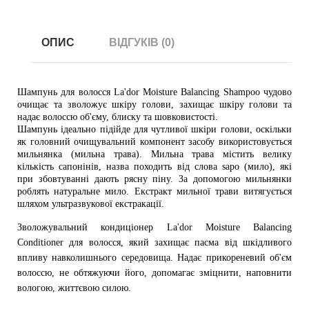
ОПИС
ВІДГУКІВ (0)
Шампунь для волосся La'dor Moisture Balancing Shampoo чудово
очищає та зволожує шкіру голови, захищає шкіру голови та
надає волоссю об'єму, блиску та шовковистості.
Шампунь ідеально підійде для чутливої ​​шкіри голови, оскільки
як головний очищувальний компонент засобу використовується
мильнянка (мильна трава). Мильна трава містить велику
кількість сапонінів, назва походить від слова sapo (мило), які
при збовтуванні дають рясну піну. За допомогою мильнянки
роблять натуральне мило. Екстракт мильної трави витягується
шляхом ультразвукової екстракації
.
Зволожувальний кондиціонер La'dor Moisture Balancing
Conditioner для волосся, який захищає пасма від шкідливого
впливу навколишнього середовища. Надає прикореневий об'єм
волоссю, не обтяжуючи його, допомагає зміцнити, наповнити
вологою, життєвою силою.