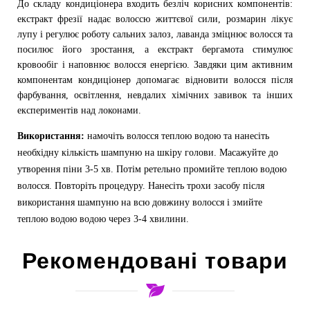
До складу кондиціонера входить безліч корисних компонентів:
екстракт фрезії надає волоссю життєвої сили, розмарин лікує
лупу і регулює роботу сальних залоз, лаванда зміцнює волосся та
посилює його зростання, а екстракт бергамота стимулює
кровообіг і наповнює волосся енергією. Завдяки цим активним
компонентам кондиціонер допомагає відновити волосся після
фарбування, освітлення, невдалих хімічних завивок та інших
експериментів над локонами.
Використання:
намочіть волосся теплою водою та нанесіть
необхідну кількість шампуню на шкіру голови. Масажуйте до
утворення піни 3-5 хв. Потім ретельно промийте теплою водою
волосся. Повторіть процедуру. Нанесіть трохи засобу після
використання шампуню на всю довжину волосся і змийте
теплою водою водою через 3-4 хвилини.
Рекомендовані товари