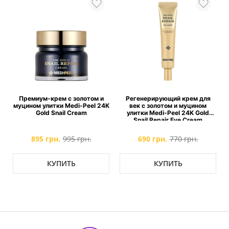
м
Премиум-крем с золотом и
Регенерирующий крем для
муцином улитки Medi-Peel 24K
век с золотом и муцином
g
Gold Snail Cream
улитки Medi-Peel 24K Gold
Snail Repair Eye Cream
895 грн.
995 грн.
690 грн.
770 грн.
КУПИТЬ
КУПИТЬ