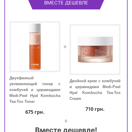
ВМЕСТЕ ДЕШЕВЛЕ
+
а с
Двухфазный
Дву
Двойной крем с комбучей
для
увлвжняющий тонер с
увл
и церамидами Medi-Peel
edi-
комбучей и церамидами
ком
Hyal Kombucha Tea-Tox
old
Medi-Peel Hyal Kombucha
Medi
Cream
Tea-Tox Toner
Tea-
710
грн.
675
грн.
=
Вместе дешевле!