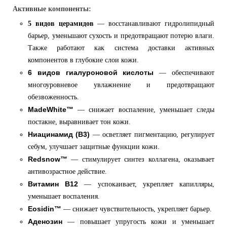
Активные компоненты:
5 видов церамидов
— восстанавливают гидролипидный
барьер, уменьшают сухость и предотвращают потерю влаги.
Также работают как система доставки активных
компонентов в глубокие слои кожи.
6 видов гиалуроновой кислоты
— обеспечивают
многоуровневое увлажнение и предотвращают
обезвоженность.
MadeWhite™
— снижает воспаление, уменьшает следы
постакне, выравнивает тон кожи.
Ниацинамид (B3)
— осветляет пигментацию, регулирует
себум, улучшает защитные функции кожи.
Redsnow™
— стимулирует синтез коллагена, оказывает
антивозрастное действие.
Витамин B12
— успокаивает, укрепляет капилляры,
уменьшает воспаления.
Eosidin™
— снижает чувствительность, укрепляет барьер.
Аденозин
— повышает упругость кожи и уменьшает