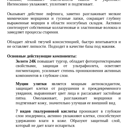
Интенсивно увлажняет, уплотняет и подтягивает.
Оказывает действие лифтинга, заметно разглаживает мелкие
мимические морщинки и гусиные лапки, сокращает глубину
выраженные морщин в области носогубных складок. Активно
синтезирует собственные коллагеновые и эластиновые волокна и
замедляет процессы старения.
Обладает лёгкой тягучей консистенцией, быстро впитывается и
не оставляет липкости. Подходит в качестве базы под макияж.
Основные действующие компоненты:
Золото 24К
повышает тургор, обладает фотопротекторными
свойствами, защищая от ультрафиолета, осветляет
пигментацию, усиливает степень проникновения активных
компонентов в глубокие слои.
Муцин улитки
является мощным антиоксидантом,
защищает клетки от разрушения и преждевременного
увядания, выравнивает цвет лица и рассасывает застойные
пятна. Омолаживает, разглаживает морщинки и
подтягивает кожу, значительно улучшая ее внешний вид.
7 видов гиалуроновой кислоты
проникают в глубокие
слои эпидермиса, активно увлажняют клетки, способствуют
удержанию влаги в коже. Образуют защитный слой,
который не дает влаге испариться.