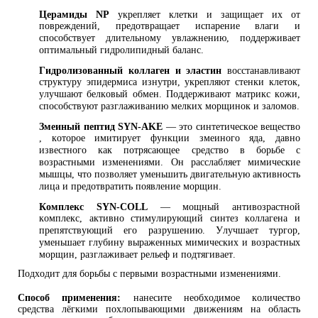
Церамиды NP
укрепляет клетки и защищает их от
повреждений, предотвращает испарение влаги и
способствует длительному увлажнению, поддерживает
оптимальный гидролипидный баланс.
Гидролизованный коллаген и эластин
восстанавливают
структуру эпидермиса изнутри, укрепляют стенки клеток,
улучшают белковый обмен. Поддерживают матрикс кожи,
способствуют разглаживанию мелких морщинок и заломов.
Змеиный пептид SYN-AKE
— это синтетическое вещество
, которое имитирует функции змеиного яда, давно
известного как потрясающее средство в борьбе с
возрастными изменениями. Он расслабляет мимические
мышцы, что позволяет уменьшить двигательную активность
лица и предотвратить появление морщин.
Комплекс SYN-COLL
— мощный антивозрастной
комплекс, активно стимулирующий синтез коллагена и
препятствующий его разрушению. Улучшает тургор,
уменьшает глубину выраженных мимических и возрастных
морщин, разглаживает рельеф и подтягивает.
Подходит для борьбы с первыми возрастными изменениями.
Способ применения:
нанесите необходимое количество
средства лёгкими похлопывающими движениям на область