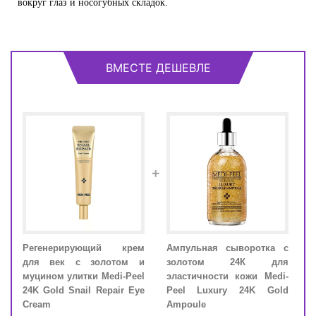
вокруг глаз и носогубных складок.
ВМЕСТЕ ДЕШЕВЛЕ
+
Регенерирующий крем
Ампульная сыворотка с
Рег
тик
для век с золотом и
золотом 24К для
для
 Bio
муцином улитки Medi-Peel
эластичности кожи Medi-
муци
50+
24K Gold Snail Repair Eye
Peel Luxury 24K Gold
24K 
Cream
Ampoule
Crea