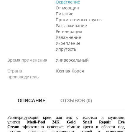
Осветление
От морщин
Питание
Против темных кругов
Разглаживание
Регенерация
Увлажнение
Укрепление
Упругость
Время применения
Универсальный
Страна
Южная Корея
производитель
ОПИСАНИЕ
ОТЗЫВОВ (0)
Регенерирующий крем для век с золотом и муцином
улитки
Medi-Peel 24K Gold Snail Repair Eye
Cream
эффективно осветляет тёмные круги в области под
глазами, повышает эластичность тканей и укрепляет.