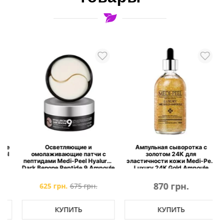
Осветляющие и
Ампульная сыворотка с
омолаживающие патчи с
золотом 24К для
пептидами Medi-Peel Hyaluron
эластичности кожи Medi-Peel
Dark Benone Peptide 9 Ampoule
Luxury 24K Gold Ampoule
Eye Patch
870 грн.
625 грн.
675 грн.
КУПИТЬ
КУПИТЬ