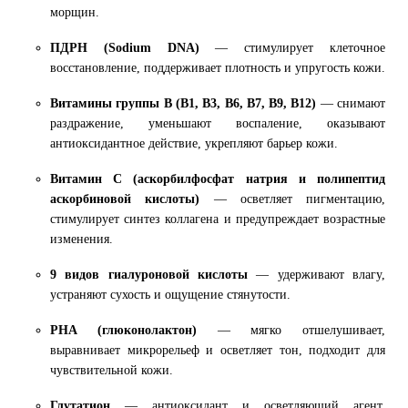
морщин.
ПДРН (Sodium DNA)
— стимулирует клеточное
восстановление, поддерживает плотность и упругость кожи.
Витамины группы B (B1, B3, B6, B7, B9, B12)
— снимают
раздражение, уменьшают воспаление, оказывают
антиоксидантное действие, укрепляют барьер кожи.
Витамин C (аскорбилфосфат натрия и полипептид
аскорбиновой кислоты)
— осветляет пигментацию,
стимулирует синтез коллагена и предупреждает возрастные
изменения.
9 видов гиалуроновой кислоты
— удерживают влагу,
устраняют сухость и ощущение стянутости.
PHA (глюконолактон)
— мягко отшелушивает,
выравнивает микрорельеф и осветляет тон, подходит для
чувствительной кожи.
Глутатион
— антиоксидант и осветляющий агент,