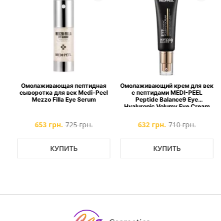
Омолаживающая пептидная
Омолаживающий крем для век
сыворотка для век Medi-Peel
с пептидами MEDI-PEEL
l
Mezzo Filla Eye Serum
Peptide Balance9 Eye
Hyaluronic Volumy Eye Cream
653 грн.
725 грн.
632 грн.
710 грн.
КУПИТЬ
КУПИТЬ