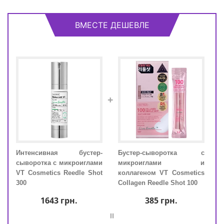
ВМЕСТЕ ДЕШЕВЛЕ
+
Интенсивная бустер-
Бустер-сыворотка с
Инт
м с
сыворотка с микроиглами
микроиглами и
сыво
nce
VT Cosmetics Reedle Shot
коллагеном VT Cosmetics
VT C
afe
300
Collagen Reedle Shot 100
300
1643
грн.
385
грн.
=