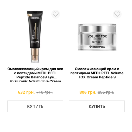
Омолаживающий крем для век
Омолаживающий крем с
О
с пептидами MEDI-PEEL
пептидами MEDI-PEEL Volume
ст
Peptide Balance9 Eye
TOX Cream Peptide 9
P
Hyaluronic Volumy Eye Cream
632 грн.
710 грн.
806 грн.
895 грн.
КУПИТЬ
КУПИТЬ