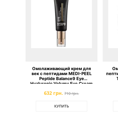
тидная
Омолаживающий крем для
Ом
di-Peel
век с пептидами MEDI-PEEL
пепт
erum
Peptide Balance9 Eye
Hyaluronic Volumy Eye Cream
632 грн.
.
710 грн.
КУПИТЬ