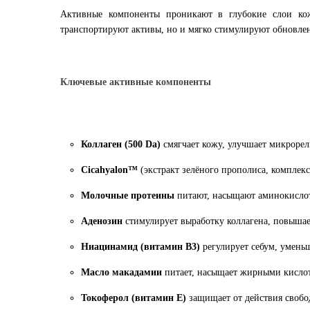
Активные компоненты проникают в глубокие слои ко
транспортируют активы, но и мягко стимулируют обновлен
Ключевые активные компоненты
Коллаген (500 Da)
смягчает кожу, улучшает микрорел
Cicahyalon™
(экстракт зелёного прополиса, комплекс
Молочные протеины
питают, насыщают аминокислот
Аденозин
стимулирует выработку коллагена, повышае
Ниацинамид (витамин B3)
регулирует себум, умень
Масло макадамии
питает, насыщает жирными кислот
Токоферол (витамин E)
защищает от действия свобод