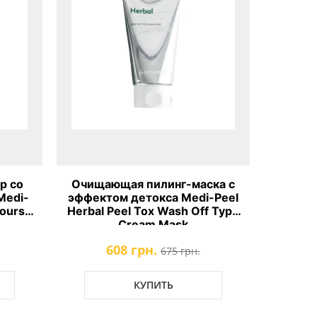
р со
Очищающая пилинг-маска с
Гель д
Medi-
эффектом детокса Medi-Peel
кожи
jours
Herbal Peel Tox Wash Off Type
MEDI
Cream Mask
608 грн.
675 грн.
КУПИТЬ