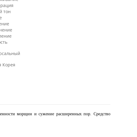
ерация
й тон
е
ение
нение
ление
ость
рсальный
 Корея
женности морщин и сужение расширенных пор. Средство