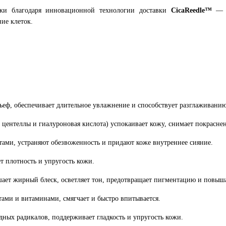
жи благодаря инновационной технологии доставки
CicaReedle™
— м
ие клеток.
ьеф, обеспечивает длительное увлажнение и способствует разглаживани
 центеллы и гиалуроновая кислота) успокаивает кожу, снимает покрасне
ами, устраняют обезвоженность и придают коже внутреннее сияние.
т плотность и упругость кожи.
шает жирный блеск, осветляет тон, предотвращает пигментацию и повыша
ами и витаминами, смягчает и быстро впитывается.
ных радикалов, поддерживает гладкость и упругость кожи.