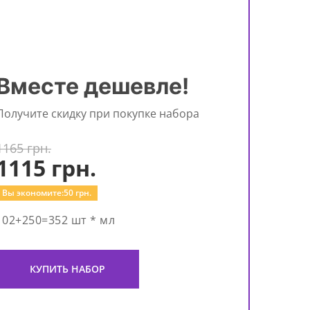
Вместе дешевле!
Получите скидку при покупке набора
1165 грн.
1115
грн.
Вы экономите:
50
грн.
102+250=352 шт * мл
КУПИТЬ НАБОР