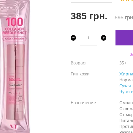
385 грн.
595 грн
З
Возраст
35+
Тип кожи
Жирна
Норма
Сухая
Чувст
Назначение
Омоло
Освеж
От мо
Питан
Проти
Разгл