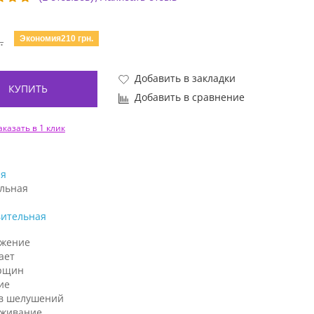
Экономия210 грн.
.
Добавить в закладки
КУПИТЬ
Добавить в сравнение
аказать в 1 клик
я
льная
вительная
жение
ает
рщин
ие
в шелушений
аживание