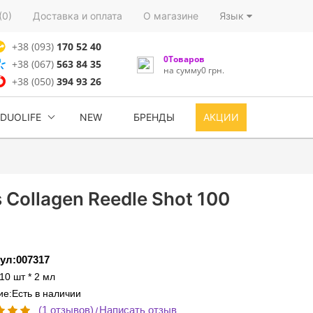
(0)
Доставка и оплата
О магазине
Язык
+38 (093)
170 52 40
0Товаров
+38 (067)
563 84 35
на сумму0 грн.
+38 (050)
394 93 26
DUOLIFE
NEW
БРЕНДЫ
АКЦИИ
Collagen Reedle Shot 100
ул:007317
10 шт * 2 мл
е:Есть в наличии
(1 отзывов)
Написать отзыв
/