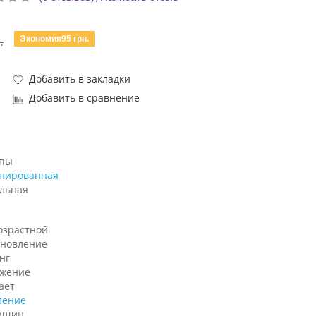
Экономия95 грн.
.
Добавить в закладки
Добавить в сравнение
ипы
нированная
льная
озрастной
ановление
нг
жение
ает
ление
рщин