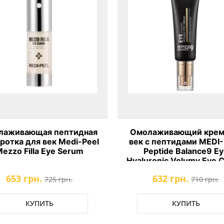
олаживающий крем для
Омолаживающий кре
 с пептидами MEDI-PEEL
пептидами MEDI-PEEL 
Peptide Balance9 Eye
TOX Cream Peptide
uronic Volumy Eye Cream
632 грн.
806 грн.
710 грн.
895 грн.
КУПИТЬ
КУПИТЬ