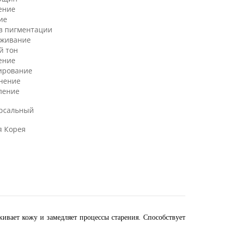
ение
ие
в пигментации
аживание
й тон
ение
ирование
нение
ление
рсальный
 Корея
живает кожу и замедляет процессы старения. Способствует
.