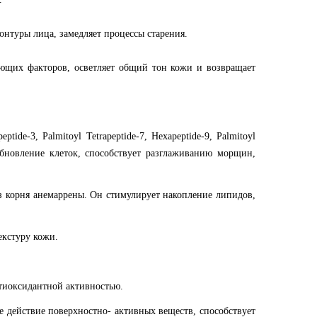
онтуры лица, замедляет процессы старения.
ющих факторов, осветляет общий тон кожи и возвращает
peptide-3, Palmitoyl Tetrapeptide-7, Hexapeptide-9, Palmitoyl
ет обновление клеток, способствует разглаживанию морщин,
з корня анемаррены. Он стимулирует накопление липидов,
екстуру кожи.
нтиоксидантной активностью.
 действие поверхностно- активных веществ, способствует