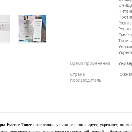
Очищ
Питан
Проти
Разгл
Ровны
Смягч
Тониз
Увлаж
Укреп
Время применения
Униве
Страна
Южная
производитель
qua Essence Toner
интенсивно увлажняет, тонизирует, укрепляет, омола
ов, повышает тургор, далает кожу увлажненной, мягкой и бархатистой