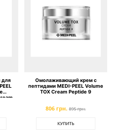
м с
Омолаживающий крем со
Очища
Volume
стволовыми клетками Medi-
эффект
 9
Peel Cell Toxing Dermajou
Herbal
Cream
990 грн.
1100 грн.
КУПИТЬ