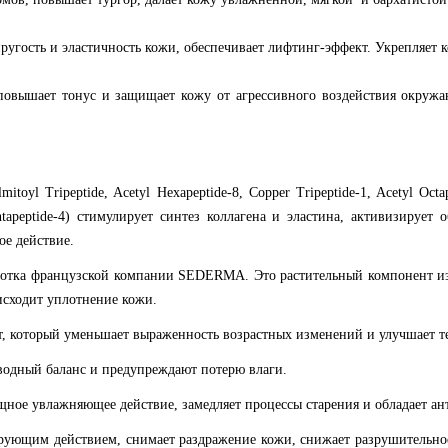
ругость и эластичность кожи, обеспечивает лифтинг-эффект. Укрепляет к
повышает тонус и защищает кожу от агрессивного воздействия окружа
lmitoyl Tripeptide, Acetyl Hexapeptide-8, Copper Tripeptide-1, Acetyl Octa
 Pentapeptide-4) стимулирует синтез коллагена и эластина, активизиру
ое действие.
работка французской компании SEDERMA. Это растительный компонент и
исходит уплотнение кожи.
, который уменьшает выраженность возрастных изменений и улучшает т
водный баланс и предупреждают потерю влаги.
ное увлажняющее действие, замедляет процессы старения и обладает а
рующим действием, снимает раздражение кожи, снижает разрушительное