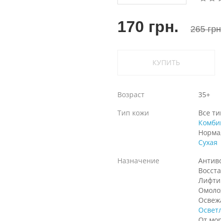
170 грн.
265 грн
КУПИТЬ
Возраст
35+
Тип кожи
Все т
Комби
Норма
Сухая
Назначение
Антив
Восст
Лифти
Омоло
Освеж
Освет
От мо