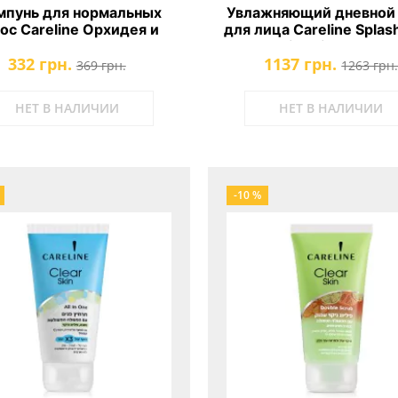
пунь для нормальных
Увлажняющий дневной
ос Careline Орхидея и
для лица Careline Splash
масло Макадамии
Moisturizer SPF20
332 грн.
1137 грн.
369 грн.
1263 грн
НЕТ В НАЛИЧИИ
НЕТ В НАЛИЧИИ
-10 %