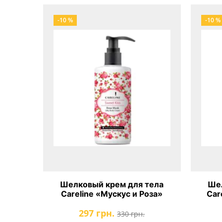
-10 %
-10 %
Шелковый крем для тела
Шел
Careline «Мускус и Роза»
Car
297 грн.
330 грн.