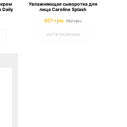
 крем
Увлажняющая сыворотка для
 Daily
лица Careline Splash
Moisturizing Serum
857 грн.
.
952 грн.
НЕТ В НАЛИЧИИ