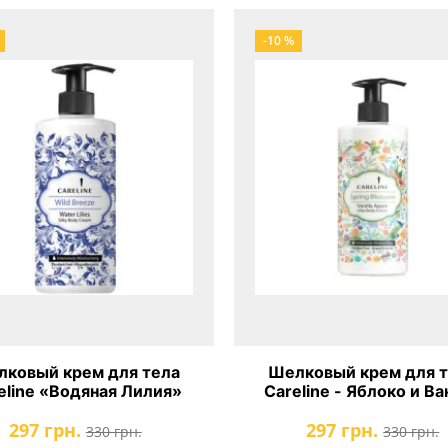
-10 %
ковый крем для тела
Шелковый крем для 
eline «Водяная Лилия»
Careline - Яблоко и В
297 грн.
297 грн.
330 грн.
330 грн.