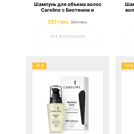
Шампунь для объема волос
Шам
Careline с Биотином и
вол
Кофеином
332 грн.
369 грн.
НЕТ В НАЛИЧИИ
-10 %
-10 %