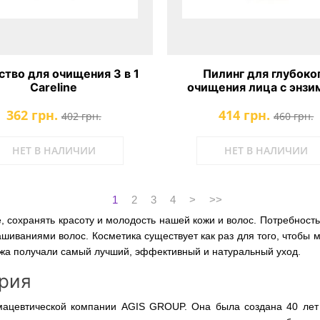
тво для очищения 3 в 1
Пилинг для глубоко
Careline
очищения лица с энзи
папаи
362 грн.
414 грн.
402 грн.
460 грн.
НЕТ В НАЛИЧИИ
НЕТ В НАЛИЧИИ
1
2
3
4
>
>>
 сохранять красоту и молодость нашей кожи и волос. Потребность
иваниями волос. Косметика существует как раз для того, чтобы м
кожа получали самый лучший, эффективный и натуральный уход.
ория
мацевтической компании AGIS GROUP. Она была создана 40 лет н