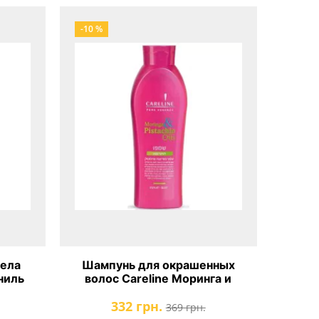
-10 %
тела
Шампунь для окрашенных
аниль
волос Careline Моринга и
Фисташковое масло
332 грн.
369 грн.