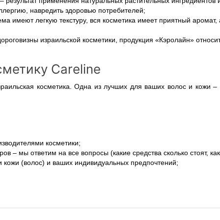
– результат применения натуральных растительных ингредиентов и
аллергию, навредить здоровью потребителей;
ема имеют легкую текстуру, вся косметика имеет приятный аромат
дороговизны израильской косметики, продукция «Кэролайн» относит
метику Careline
раильская косметика. Одна из лучших для ваших волос и кожи – к
оизводителями косметики;
 – мы ответим на все вопросы (какие средства сколько стоят, ка
и кожи (волос) и ваших индивидуальных предпочтений;