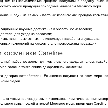
 тем как косметические средства поступили в продажу, было 
в косметической продукции природные минералы Мертвого моря.
зраиле и один из самых известных израильских брендов космети
новационные научные достижения в области косметологии;
ля тела, для ухода за волосами;
т испытания на животных, не использует парабены и сульфаты;
венных технологий на каждом этапе производства продукции.
 косметики Careline
 полный набор косметики для комплексного ухода за телом, кожей 
типа волос, а также линию декоративной косметики.
ла доверие потребителей. Ее активно покупают во всем мире, по
ллионы людей.
хнологичным производством и использованием качественных матер
ельного сырья, солей и грязей Мертвого моря, продукция Carelin