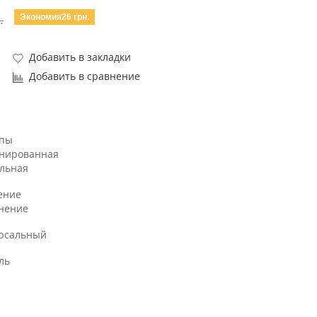
Экономия26 грн.
.
Добавить в закладки
Добавить в сравнение
ипы
нированная
льная
ение
нение
рсальный
ль