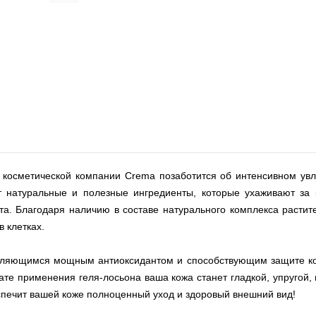
й косметической компании Crema позаботится об интенсивном ув
т натуральные и полезные ингредиенты, которые ухаживают за 
 Благодаря наличию в составе натурального комплекса растите
 клетках.
вляющимся мощным антиоксидантом и способствующим защите кож
тате применения геля-лосьона ваша кожа станет гладкой, упругой,
спечит вашей коже полноценный уход и здоровый внешний вид!