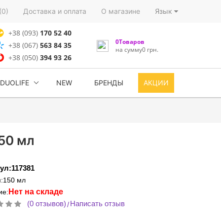
(0)
Доставка и оплата
О магазине
Язык
+38 (093)
170 52 40
0Товаров
+38 (067)
563 84 35
на сумму0 грн.
+38 (050)
394 93 26
DUOLIFE
NEW
БРЕНДЫ
АКЦИИ
50 мл
ул:117381
:150 мл
Нет на складе
ие:
(0 отзывов)
Написать отзыв
/