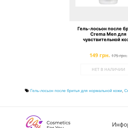
Гель-лосьон после б
Crema Men для
чувствительной к
149 грн.
175 грн.
НЕТ В НАЛИЧИИ
Гель-лосьон после бритья для нормальной кожи
,
C
Инфо