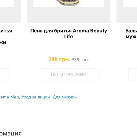
ритья
Пена для бритья Aroma Beauty
Баль
Life
мужч
ожи
288 грн.
339 грн.
НЕТ В НАЛИЧИИ
rema Men
,
Уход за лицом
,
Для мужчин
рмация