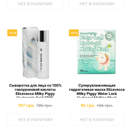
НЕТ В НАЛИЧИИ
НЕТ В НАЛИЧИИ
-10 %
-10 %
Сыворотка для лица со 100%
Суперувлажняющая
гиалуроновой кислоты
гидрогелевая маска Elizavecca
Elizavecca Milky Piggy
Milky Piggy Water Lock
Hyaluronic Acid 100%
Hydrogel Melting Mask
707 грн.
785 грн.
95 грн.
106 грн.
НЕТ В НАЛИЧИИ
НЕТ В НАЛИЧИИ