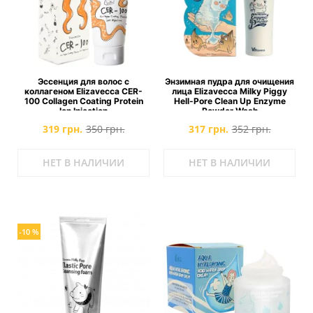
Эссенция для волос с
Энзимная пудра для очищения
коллагеном Elizavecca CER-
лица Elizavecca Milky Piggy
100 Collagen Coating Protein
Hell-Pore Clean Up Enzyme
Ion Injection
Powder Wash
319 грн.
350 грн.
317 грн.
352 грн.
НЕТ В НАЛИЧИИ
НЕТ В НАЛИЧИИ
-10 %