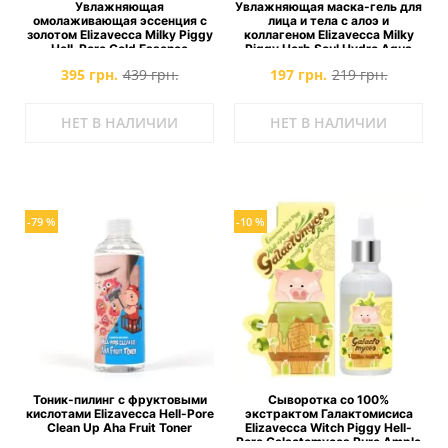
Увлажняющая
Увлажняющая маска-гель для
омолаживающая эссенция с
лица и тела с алоэ и
золотом Elizavecca Milky Piggy
коллагеном Elizavecca Milky
Hell-Pore Gold Essence
Piggy Herb Soul Hydro Aqua
Jella Pack
395 грн.
439 грн.
197 грн.
219 грн.
НЕТ В НАЛИЧИИ
НЕТ В НАЛИЧИИ
-79 %
-10 %
Тоник-пилинг с фруктовыми
Сыворотка со 100%
кислотами Elizavecca Hell-Pore
экстрактом Галактомисиса
Clean Up Aha Fruit Toner
Elizavecca Witch Piggy Hell-
Pore Galactomyces Pure Ample