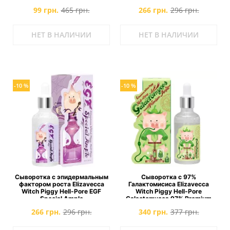
100%
99 грн.
465 грн.
266 грн.
296 грн.
НЕТ В НАЛИЧИИ
НЕТ В НАЛИЧИИ
-10 %
-10 %
Сыворотка с эпидермальным
Сыворотка с 97%
фактором роста Elizavecca
Галактомисиса Elizavecca
Witch Piggy Hell-Pore EGF
Witch Piggy Hell-Pore
Special Ample
Galactomyces 97% Premium
Ample
266 грн.
296 грн.
340 грн.
377 грн.