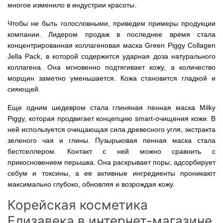
многое изменило в индустрии красоты.
Чтобы не быть голословными, приведем примеры продукции
компании. Лидером продаж в последнее время стала
концентрированная коллагеновая маска Green Piggy Collagen
Jella Pack, в которой содержится ударная доза натурального
коллагена. Она мгновенно подтягивает кожу, а количество
морщин заметно уменьшается. Кожа становится гладкой и
сияющей.
Еще одним шедевром стала глиняная пенная маска Milky
Piggy, которая продвигает концепцию smart-очищения кожи. В
ней используется очищающая сила древесного угля, экстракта
зеленого чая и глины. Пузырьковая пенная маска стала
бестселлером. Контакт с ней можно сравнить с
прикосновением перышка. Она раскрывает поры, адсорбирует
себум и токсины, а ее активные ингредиенты проникают
максимально глубоко, обновляя и возрождая кожу.
Корейская косметика
Елизавека в интернет-магазине