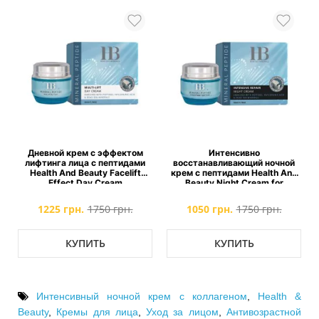
р
Дневной крем с эффектом
Интенсивно
h
лифтинга лица с пептидами
восстанавливающий ночной
Health And Beauty Facelift
крем с пептидами Health And
Effect Day Cream
Beauty Night Cream for
Intensive Rehabilitation
1225 грн.
1750 грн.
1050 грн.
1750 грн.
КУПИТЬ
КУПИТЬ
Интенсивный ночной крем с коллагеном
,
Health &
Beauty
,
Кремы для лица
,
Уход за лицом
,
Антивозрастной