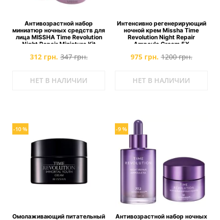
Антивозрастной набор
Интенсивно регенерирующий
миниатюр ночных средств для
ночной крем Missha Time
лица MISSHA Time Revolution
Revolution Night Repair
Night Repair Miniature Kit
Ampoule Cream 5X
312 грн.
347 грн.
975 грн.
1200 грн.
НЕТ В НАЛИЧИИ
НЕТ В НАЛИЧИИ
-10 %
-9 %
Омолаживающий питательный
Антивозрастной набор ночных