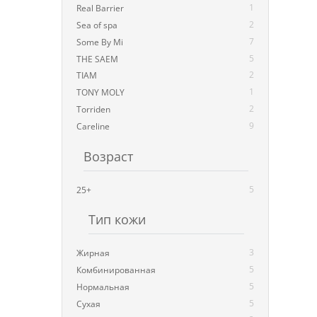
1
Real Barrier
2
Sea of spa
7
Some By Mi
5
THE SAEM
2
TIAM
1
TONY MOLY
2
Torriden
9
Careline
Возраст
5
25+
Тип кожи
3
Жирная
5
Комбинированная
5
Нормальная
5
Сухая