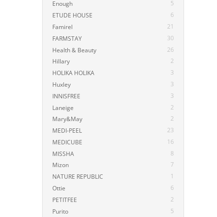
5
Enough
6
ETUDE HOUSE
21
Famirel
30
FARMSTAY
26
Health & Beauty
2
Hillary
3
HOLIKA HOLIKA
3
Huxley
3
INNISFREE
2
Laneige
2
Mary&May
23
MEDI-PEEL
16
MEDICUBE
8
MISSHA
7
Mizon
1
NATURE REPUBLIC
6
Ottie
2
PETITFEE
5
Purito