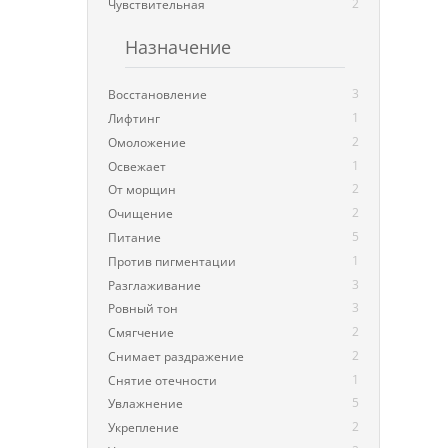
2
Чувствительная
Назначение
3
Восстановление
1
Лифтинг
2
Омоложение
1
Освежает
2
От морщин
2
Очищение
5
Питание
1
Против пигментации
3
Разглаживание
3
Ровный тон
2
Смягчение
2
Снимает раздражение
1
Снятие отечности
5
Увлажнение
2
Укрепление