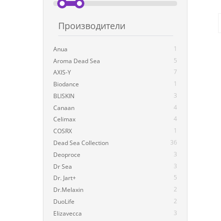
Производители
1
Anua
5
Aroma Dead Sea
7
AXIS-Y
1
Biodance
3
BLISKIN
4
Canaan
4
Celimax
1
COSRX
36
Dead Sea Collection
3
Deoproce
3
Dr Sea
5
Dr. Jart+
2
Dr.Melaxin
2
DuoLife
3
Elizavecca