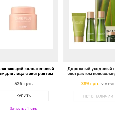
лажняющий коллагеновый
Дорожный уходовый н
ем для лица с экстрактом
экстрактом новозелан
обаба The Saem Care Plus
льна The Saem Urba
526 грн.
389 грн.
Baobab Collagen Cream
Harakeke Travel 4 
518 грн
КУПИТЬ
НЕТ В НАЛИЧИИ
Заказать в 1 клик