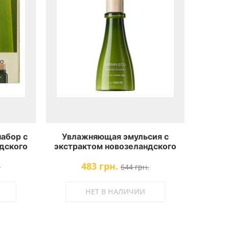
абор с
Увлажняющая эмульсия с
дского
экстрактом новозеландского
n Eco
льна The Saem Urban Eco
483 грн.
Kit
Harakeke Emulsion
.
644 грн.
НЕТ В НАЛИЧИИ