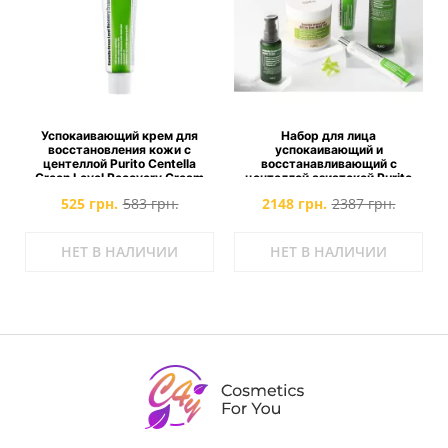
Успокаивающий крем для
Набор для лица
восстановления кожи с
успокаивающий и
центеллой Purito Centella
восстанавливающий с
Green Level Recovery Cream
центеллой азиатской Purito
Centella Green Level
525 грн.
583 грн.
2148 грн.
2387 грн.
НЕТ В НАЛИЧИИ
НЕТ В НАЛИЧИИ