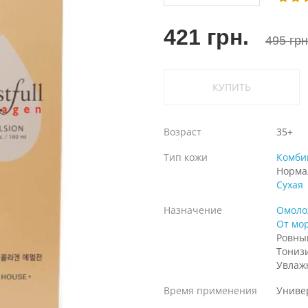
421 грн.
495 грн
КУПИТЬ
Возраст
35+
Тип кожи
Комби
Норма
Сухая
Назначение
Омоло
От мо
Ровны
Тониз
Увлаж
Время применения
Униве