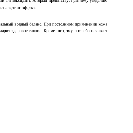
щный антиоксидант, который препятствует раннему увяданию
ает лифтинг-эффект.
имальный водный баланс. При постоянном применении кожа
и дарит здоровое сияние. Кроме того, эмульсия обеспечивает