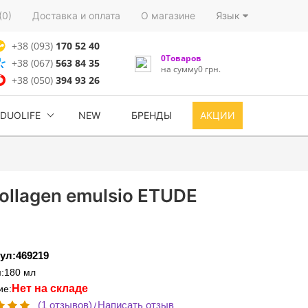
(0)
Доставка и оплата
О магазине
Язык
+38 (093)
170 52 40
0Товаров
+38 (067)
563 84 35
на сумму0 грн.
+38 (050)
394 93 26
DUOLIFE
NEW
БРЕНДЫ
АКЦИИ
ollagen emulsio ETUDE
ул:469219
:180 мл
Нет на складе
ие:
(1 отзывов)
Написать отзыв
/