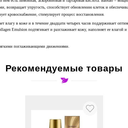
 В нем есть лимонная, аскорбиновая и тартаровая кислота. Баобаб – мо
и, возвращает упругость, способствует обновлению клеток и обеспечив
ует кровоснабжение, стимулирует процесс восстановления.
ет влагу в коже и в течение двадцати четырех часов поддерживает опт
ollagen Emulsion подтягивает и разглаживает кожу, наполняет ее влагой 
 мягкими поглаживающими движениями.
Рекомендуемые товары