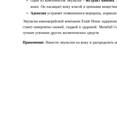
Один из компонентов эмульсии –
экстракт баобаба
.
кожи. Он насыщает кожу влагой и ценными веществам
Аденозин
устраняет появившиеся морщины, нормализ
Эмульсия южнокорейской компании Etude House задержива
станет невероятно свежей, гладкой и здоровой. Moistfull C
лучшее усвоение других косметических средств.
Применение:
Нанести эмульсию на кожу и распределить