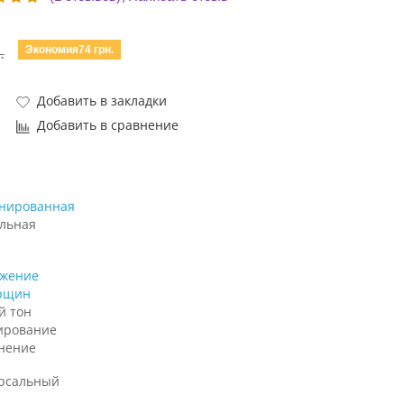
Экономия74 грн.
.
Добавить в закладки
Добавить в сравнение
нированная
льная
жение
рщин
й тон
ирование
нение
рсальный