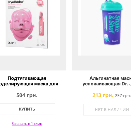
Подтягивающая
Альгинатная мас
оделирующая маска для
успокаивающая Dr. 
угости кожи Dr.Jart+ Cryo
Dermask Shaking Ru
504 грн.
213 грн.
ubber Mask With Firming
Soothing Shot
237 грн
Collagen
КУПИТЬ
НЕТ В НАЛИЧИИ
Заказать в 1 клик