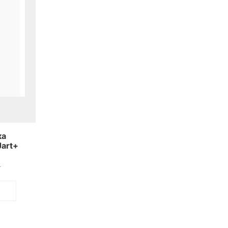
ка
Jart+
bber
.