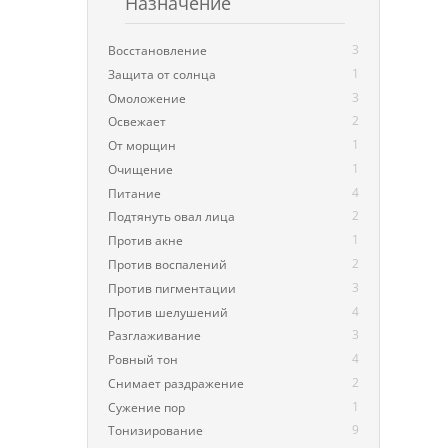
Назначение
3
Восстановление
1
Защита от солнца
3
Омоложение
2
Освежает
1
От морщин
1
Очищение
4
Питание
2
Подтянуть овал лица
1
Против акне
2
Против воспалений
3
Против пигментации
4
Против шелушений
3
Разглаживание
4
Ровный тон
2
Снимает раздражение
1
Сужение пор
9
Тонизирование