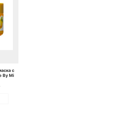
аска с
 By Mi
ning
.