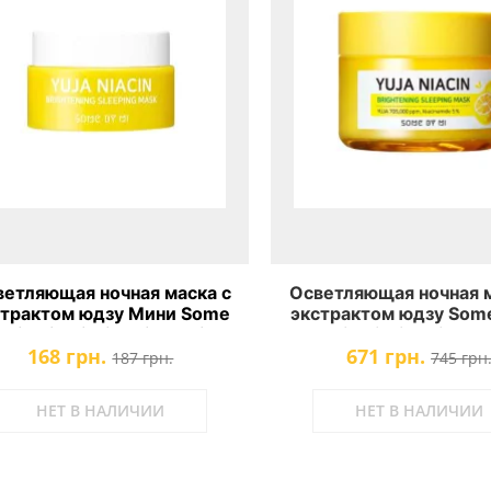
ветляющая ночная маска с
Осветляющая ночная м
страктом юдзу Мини Some
экстрактом юдзу Some
 Mi Yuja Niacin Brightening
Yuja Niacin Brighte
168 грн.
671 грн.
Sleeping Mask
Sleeping Mask
187 грн.
745 грн
НЕТ В НАЛИЧИИ
НЕТ В НАЛИЧИИ