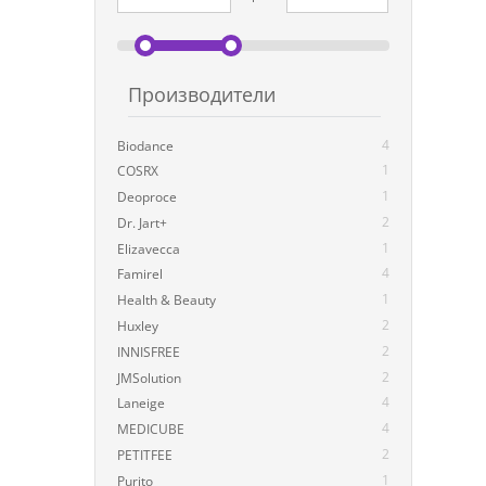
Производители
4
Biodance
1
COSRX
1
Deoproce
2
Dr. Jart+
1
Elizavecca
4
Famirel
1
Health & Beauty
2
Huxley
2
INNISFREE
2
JMSolution
4
Laneige
4
MEDICUBE
2
PETITFEE
1
Purito