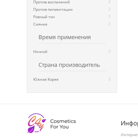
2
Против воспалений
2
Против пигментации
2
Ровный тон
2
Сияние
Время применения
2
Ночной
Страна производитель
2
Южная Корея
Инфо
Интерне