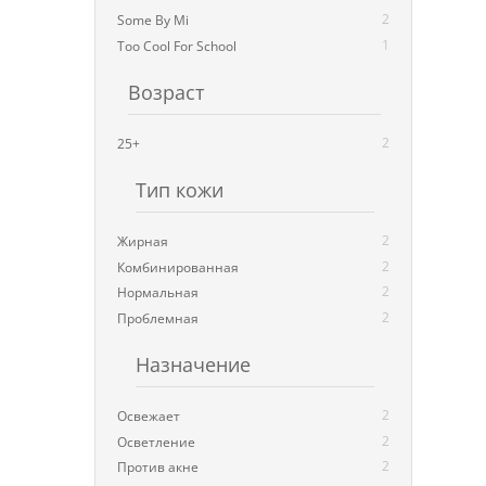
2
Some By Mi
1
Too Cool For School
Возраст
2
25+
Тип кожи
2
Жирная
2
Комбинированная
2
Нормальная
2
Проблемная
Назначение
2
Освежает
2
Осветление
2
Против акне