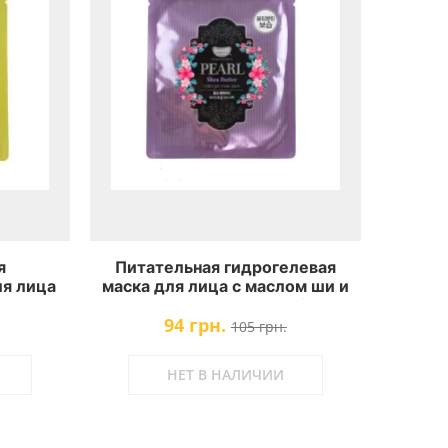
я
Питательная гидрогелевая
ля лица
маска для лица с маслом ши и
ным
жемчужной пудрой Koelf Pearl
94 грн.
 Royal
& Shea Butter Mask
105 грн.
НЕТ В НАЛИЧИИ