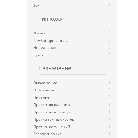
1
30+
Тип кожи
3
Жирная
3
Комбинированная
3
Нормальная
3
Сухая
Назначение
1
Омоложение
3
От морщин
2
Питание
1
Против воспалений
1
Против пигментации
1
Против темных кругов
1
Против шелушений
1
Разглаживание