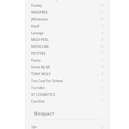
2
Huxley
11
INNISFREE
10
JMSolution
3
Koelf
4
Laneige
6
MEDI-PEEL
12
MEDICUBE
7
PETITFEE
1
Purito
3
Some By Mi
2
TONY MOLY
1
Too Cool For School
1
Torriden
1
VT COSMETICS
1
Careline
Возраст
2
18+