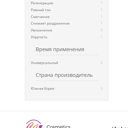
1
Регенерация
1
Ровный тон
1
Смягчение
1
Снимает раздражение
3
Увлажнение
1
Упругость
Время применения
3
Универсальный
Страна производитель
3
Южная Корея