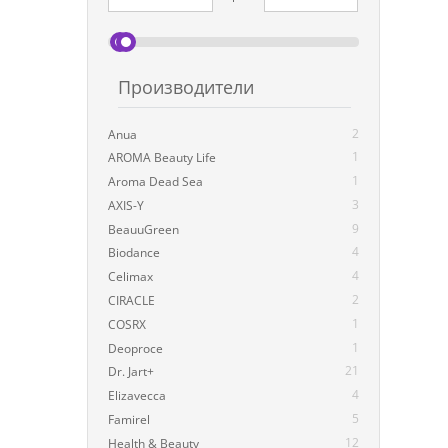
Производители
2
Anua
1
AROMA Beauty Life
1
Aroma Dead Sea
3
AXIS-Y
9
BeauuGreen
4
Biodance
4
Celimax
2
CIRACLE
1
COSRX
1
Deoproce
21
Dr. Jart+
4
Elizavecca
5
Famirel
12
Health & Beauty