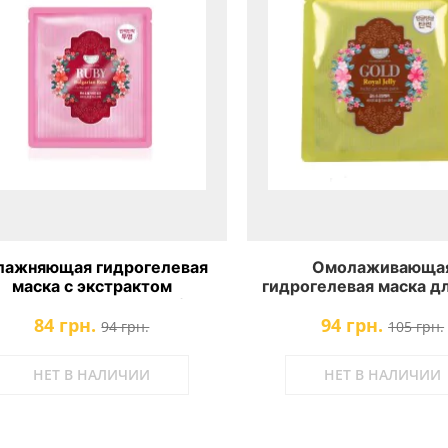
лажняющая гидрогелевая
Омолаживающа
маска с экстрактом
гидрогелевая маска д
болгарской розы Koelf
с золотом и маточ
84 грн.
94 грн.
uby&Bulgarian Rose Mask
молочком Koelf Gold &
94 грн.
105 грн.
Jelly Mask
НЕТ В НАЛИЧИИ
НЕТ В НАЛИЧИИ