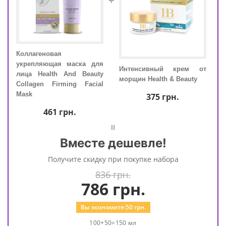
+
Коллагеновая
Колл
укрепляющая маска для
укр
для
Интенсивный крем от
лица Health And Beauty
лица
морщин Health & Beauty
Collagen Firming Facial
Coll
Mask
Mask
375
грн.
461
грн.
=
Вместе дешевле!
Получите скидку при покупке набора
836 грн.
786
грн.
Вы экономите:
50
грн.
100+50=150 мл