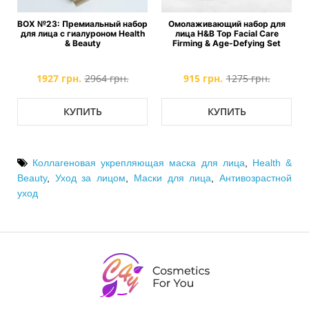
BOX №23: Премиальный набор
Омолаживающий набор для
&
для лица с гиалуроном Health
лица H&B Top Facial Care
& Beauty
Firming & Age-Defying Set
1927 грн.
2964 грн.
915 грн.
1275 грн.
КУПИТЬ
КУПИТЬ
Коллагеновая укрепляющая маска для лица
,
Health &
Beauty
,
Уход за лицом
,
Маски для лица
,
Антивозрастной
уход