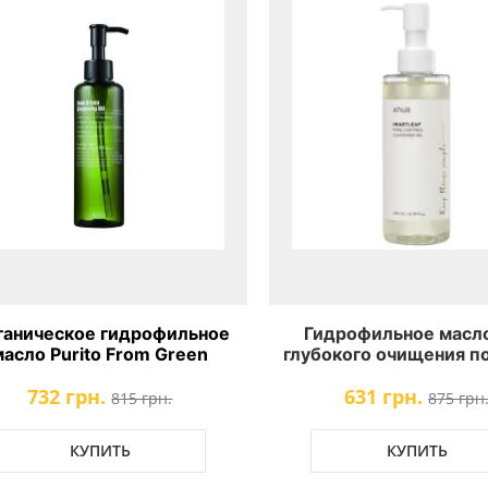
ганическое гидрофильное
Гидрофильное масл
масло Purito From Green
глубокого очищения п
Cleansing Oil
Heartleaf Pore Cont
732 грн.
631 грн.
Cleansing Oil
815 грн.
875 грн
КУПИТЬ
КУПИТЬ