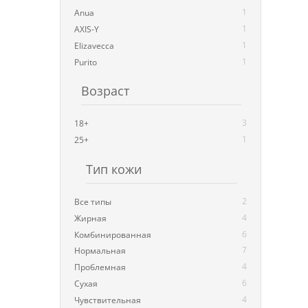
1
Anua
1
AXIS-Y
1
Elizavecca
1
Purito
Возраст
3
18+
1
25+
Тип кожи
2
Все типы
4
Жирная
6
Комбинированная
7
Нормальная
4
Проблемная
6
Сухая
4
Чувствительная