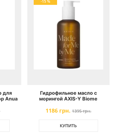
-15 %
о для
Гидрофильное масло с
ор Anua
морингой AXIS-Y Biome
rol
Resetting Moringa Cleansing
1186 грн.
Oil
.
1395 грн.
КУПИТЬ