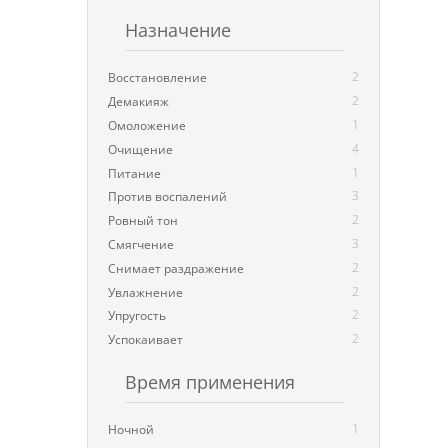
Назначение
2
Восстановление
2
Демакияж
1
Омоложение
4
Очищение
1
Питание
3
Против воспалений
2
Ровный тон
3
Смягчение
2
Снимает раздражение
2
Увлажнение
2
Упругость
2
Успокаивает
Время применения
1
Ночной