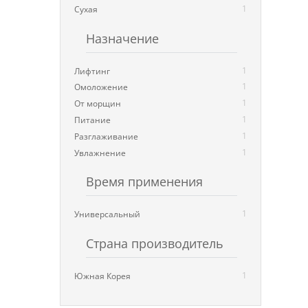
1
Сухая
Назначение
1
Лифтинг
1
Омоложение
1
От морщин
1
Питание
1
Разглаживание
1
Увлажнение
Время применения
1
Универсальный
Страна производитель
1
Южная Корея