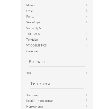
1
Mizon
1
Ottie
7
Purito
1
Sea of spa
2
Some By Mi
3
THE SAEM
1
Torriden
2
VT COSMETICS
3
Careline
Возраст
1
30+
Тип кожи
1
Жирная
1
Комбинированная
1
Нормальная