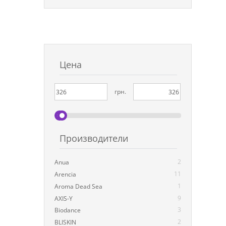
Цена
грн.
Производители
2
Anua
11
Arencia
1
Aroma Dead Sea
9
AXIS-Y
3
Biodance
2
BLISKIN