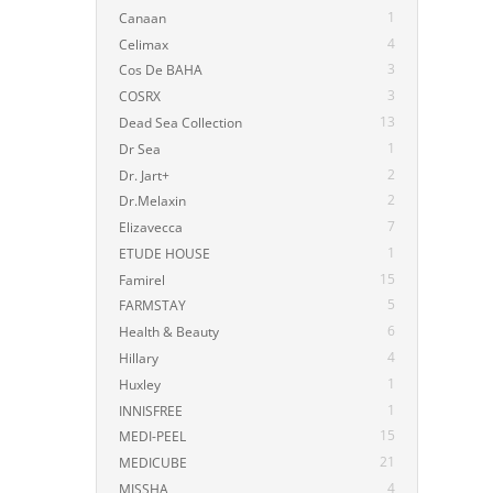
1
Canaan
4
Celimax
3
Cos De BAHA
3
COSRX
13
Dead Sea Collection
1
Dr Sea
2
Dr. Jart+
2
Dr.Melaxin
7
Elizavecca
1
ETUDE HOUSE
15
Famirel
5
FARMSTAY
6
Health & Beauty
4
Hillary
1
Huxley
1
INNISFREE
15
MEDI-PEEL
21
MEDICUBE
4
MISSHA