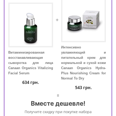
+
Интенсивно
для
Вита
Витаминизированная
увлажняющий и
руг
восс
восстанавливающая
питательный крем для
ics
сыв
сыворотка для лица
нормальной и сухой кожи
m
Cana
Canaan Organics Vitalizing
Canaan Organics Hydra-
Faci
Facial Serum
Plus Nourishing Cream for
Normal To Dry
634
грн.
543
грн.
=
Вместе дешевле!
Получите скидку при покупке набора