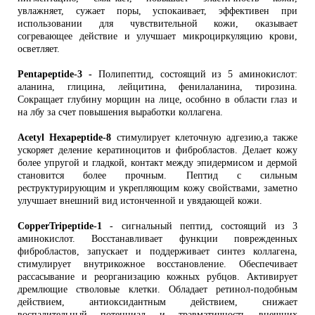
увлажняет, сужает поры, успокаивает, эффективен при
использовании для чувствительной кожи, оказывает
согревающее действие и улучшает микроциркуляцию крови,
осветляет.
Pentapeptide-3 -
Полипептид, состоящий из 5 аминокислот:
аланина, глицина, лейцитина, фенилаланина, тирозина.
Сокращает глубину морщин на лице, особнно в области глаз и
на лбу за счет повышения выработки коллагена.
Acetyl Hexapeptide-8
стимулирует клеточную адгезию,а также
ускоряет деление кератиноцитов и фибробластов. Делает кожу
более упругой и гладкой, контакт между эпидермисом и дермой
становится более прочным. Пептид с сильным
реструктурирующим и укрепляющим кожу свойствами, заметно
улучшает внешний вид истонченной и увядающей кожи.
CopperTripeptide-1
- сигнальный пептид, состоящий из 3
аминокислот. Восстанавливает функции поврежденных
фибробластов, запускает и поддерживает синтез коллагена,
стимулирует внутрикожное восстановление. Обеспечивает
рассасывание и реорганизацию кожных рубцов. Активирует
дремлющие стволовые клетки. Обладает ретинол-подобным
действием, антиоксидантным действием, снижает
воспалительный потенциал и травматичность внешних